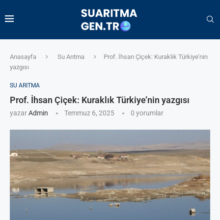
Anasayfa
Su Arıtma
Prof. İhsan Çiçek: Kuraklık Türkiye’nin
yazgısı
SU ARITMA
Prof. İhsan Çiçek: Kuraklık Türkiye’nin yazgısı
yazar
Admin
Temmuz 6, 2025
0 yorumlar