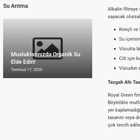
Su Arıtma
Alkalin filtreye
sayacak olursa
Kireçli ve
Su içerisi
Vücutta bi
Musluklarınızda Organik Su
Uzmanların Su 
Su Arıtma Cihaz
Türk Malı Organ
Su Arıtma Foru
Cilt için 
Elde Edin!
Tavsiyeleri Roy
2016 ve 2017
Cihazı Rosu
Yorum Alanları
Vücudun a
Temmuz 17, 2025
Temmuz 17, 2025
Temmuz 17, 2025
Temmuz 17, 2025
Temmuz 17, 2025
Tezgah Altı Ta
Royal Green fi
Böylelikle mutf
yer kaplamadığı
tasarım veya di
çok tercih edile