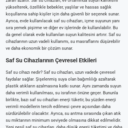
zararı azaltır. Saf su cihazları, ev ortamında suyun kalitesini
yükselterek, özellikle bebekler, yaşlılar ve hassas sağlık
koşullarına sahip kişiler için daha güvenli bir seçenek sunar.
Ayrıca, evde kullanılacak saf su cihazları, içme suyunun yanı
sıra yemek pişirme ve diğer ev işlerinde de kullanılabilir. Bu
da genel olarak evde kullanılan suyun kalitesini artırır. Saf su
cihazlarının uzun vadeli kullanımı, su masraflarını düşürebilir
ve daha ekonomik bir çözüm sunar.
Saf Su Cihazlarının Çevresel Etkileri
Saf su cihazı nedir? Saf su cihazları, uzun vadede çevresel
faydalar sağlar. Şişelenmiş suya olan bağımlılığı azaltarak
plastik atıkların azalmasına katkı sunar. Aynı zamanda suyun
daha verimli kullanılması, su israfının önüne geçer. Bununla
birlikte, bazı saf su cihazları enerji tüketir, bu yüzden enerji
verimli modellerin tercih edilmesi çevre açısından daha
sürdürülebilir olacaktır. Ayrıca, su arıtma sırasında çıkan atık
su miktarının minimum seviyede olmasına dikkat edilmelidir.
Yeni nesil saf su cihazları, daha düşük enerji tüketimi ve daha