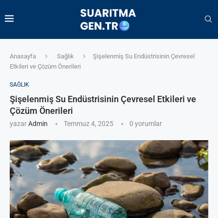
Anasayfa
Sağlık
Şişelenmiş Su Endüstrisinin Çevresel
Etkileri ve Çözüm Önerileri
SAĞLIK
Şişelenmiş Su Endüstrisinin Çevresel Etkileri ve
Çözüm Önerileri
yazar
Admin
Temmuz 4, 2025
0 yorumlar