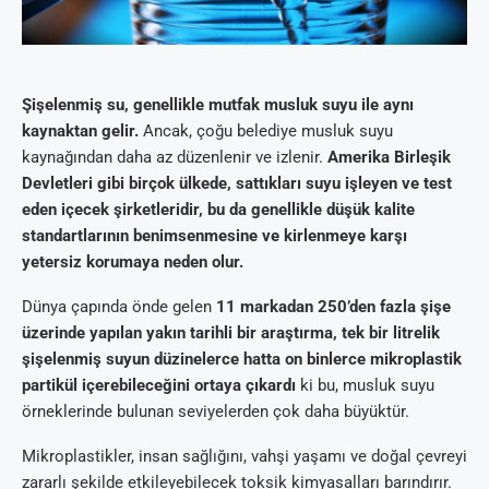
Şişelenmiş su, genellikle mutfak musluk suyu ile aynı
kaynaktan gelir.
Ancak, çoğu belediye musluk suyu
kaynağından daha az düzenlenir ve izlenir.
Amerika Birleşik
Devletleri gibi birçok ülkede, sattıkları suyu işleyen ve test
eden içecek şirketleridir, bu da genellikle düşük kalite
standartlarının benimsenmesine ve kirlenmeye karşı
yetersiz korumaya neden olur.
Dünya çapında önde gelen
11 markadan 250’den fazla şişe
üzerinde yapılan yakın tarihli bir araştırma, tek bir litrelik
şişelenmiş suyun düzinelerce hatta on binlerce mikroplastik
partikül içerebileceğini ortaya çıkardı
ki bu, musluk suyu
örneklerinde bulunan seviyelerden çok daha büyüktür.
Mikroplastikler, insan sağlığını, vahşi yaşamı ve doğal çevreyi
zararlı şekilde etkileyebilecek toksik kimyasalları barındırır.