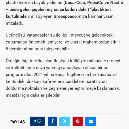
plastiklerin en büyük yedisine
(Coca-Cola, PepsiCo ve Nestlé
– önde gelen şişelenmiş su şirketleri dahil)
“
plastikten
kurtulmalarını
” söyleyen
Greenpeace
imza kampanyasını
imzaladı.
Üçüncüsü, vatandaşlar su ile ilgili mevcut ve gelecekteki
çatışmaları önlemek için yerel ve ulusal makamlardan etkili
önlemler almalarını talep edebilir.
Örneğin İngiltere’de, plastik şişe kirliliğiyle mücadele etmeyi
ve kaliteli içme suyu yapmayı amaçlayan ulusal bir su
programı olan 2021 yılına kadar İngiltere’nin her kasaba ve
kentindeki dükkan, kafe ve ana caddelere ücretsiz su
doldurma noktaları ve çeşmeler yerleştirilmeye başlanacak.
insanlar için daha erişilebilir.
0
PAYLAŞ