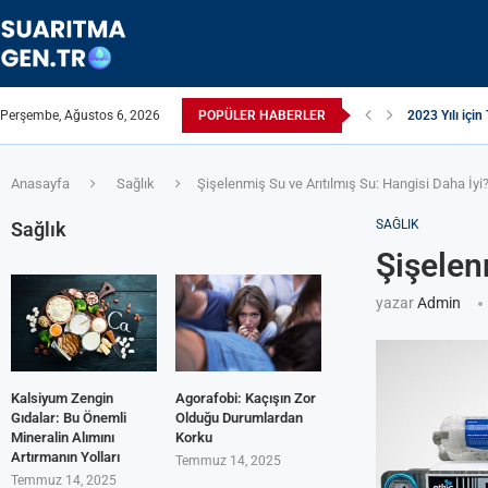
Perşembe, Ağustos 6, 2026
POPÜLER HABERLER
2023 Yılı için 
Suyun TDS Değ
Çamaşır Makin
Afrika Sanitas
ЖЕСТКАЯ ВО
ПРИБОРЫ ДЛ
Çamaşır Kurut
ИЗ КРАНА Т
Akrilamid N
Anasayfa
Sağlık
Şişelenmiş Su ve Arıtılmış Su: Hangisi Daha İyi
SAĞLIK
Sağlık
Şişelen
yazar
Admin
Kalsiyum Zengin
Agorafobi: Kaçışın Zor
Gıdalar: Bu Önemli
Olduğu Durumlardan
Mineralin Alımını
Korku
Artırmanın Yolları
Temmuz 14, 2025
Temmuz 14, 2025