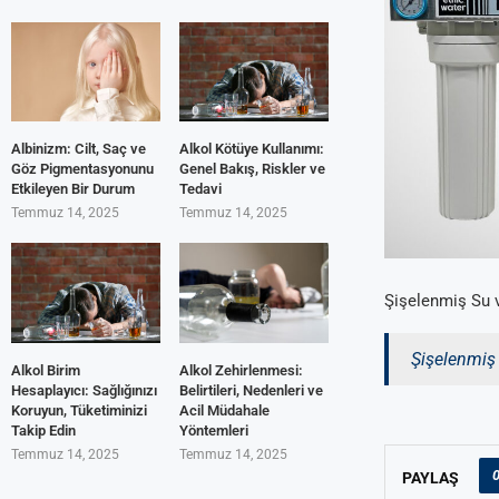
Albinizm: Cilt, Saç ve
Alkol Kötüye Kullanımı:
Göz Pigmentasyonunu
Genel Bakış, Riskler ve
Etkileyen Bir Durum
Tedavi
Temmuz 14, 2025
Temmuz 14, 2025
Şişelenmiş Su v
Şişelenmiş 
Alkol Birim
Alkol Zehirlenmesi:
Hesaplayıcı: Sağlığınızı
Belirtileri, Nedenleri ve
Koruyun, Tüketiminizi
Acil Müdahale
Takip Edin
Yöntemleri
Temmuz 14, 2025
Temmuz 14, 2025
PAYLAŞ