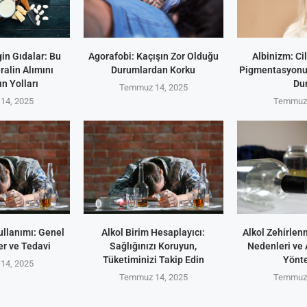
in Gıdalar: Bu
Agorafobi: Kaçışın Zor Olduğu
Albinizm: Ci
alin Alımını
Durumlardan Korku
Pigmentasyonun
n Yolları
Du
Temmuz 14, 2025
14, 2025
Temmuz 
ullanımı: Genel
Alkol Birim Hesaplayıcı:
Alkol Zehirlenm
er ve Tedavi
Sağlığınızı Koruyun,
Nedenleri ve
Tüketiminizi Takip Edin
Yönt
14, 2025
Temmuz 14, 2025
Temmuz 