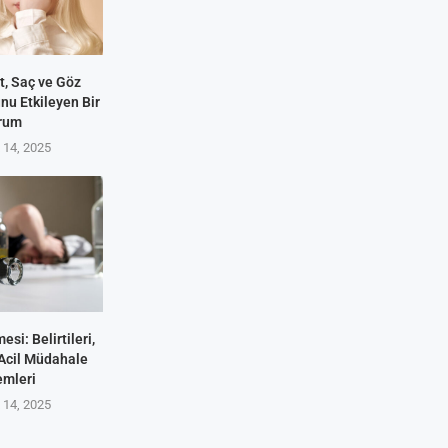
lt, Saç ve Göz
u Etkileyen Bir
rum
14, 2025
esi: Belirtileri,
 Acil Müdahale
emleri
14, 2025