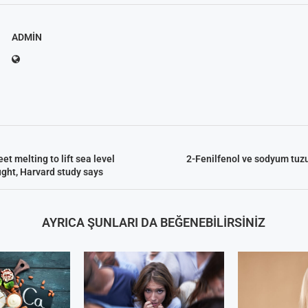
ADMIN
Arıtma
 Tavsiyeleri
ik Su Arıtma
m Tartışma ve
al
et melting to lift sea level
2-Fenilfenol ve sodyum tuz
ught, Harvard study says
AYRICA ŞUNLARI DA BEĞENEBILIRSINIZ