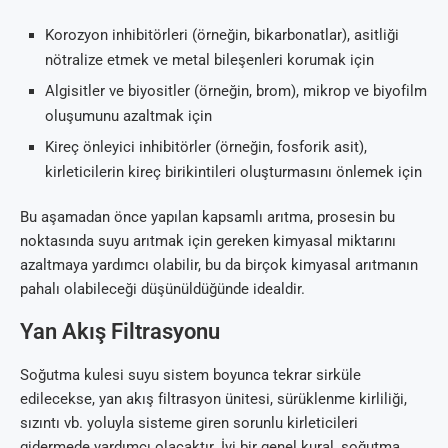
Korozyon inhibitörleri (örneğin, bikarbonatlar), asitliği
nötralize etmek ve metal bileşenleri korumak için
Algisitler ve biyositler (örneğin, brom), mikrop ve biyofilm
oluşumunu azaltmak için
Kireç önleyici inhibitörler (örneğin, fosforik asit),
kirleticilerin kireç birikintileri oluşturmasını önlemek için
Bu aşamadan önce yapılan kapsamlı arıtma, prosesin bu
noktasında suyu arıtmak için gereken kimyasal miktarını
azaltmaya yardımcı olabilir, bu da birçok kimyasal arıtmanın
pahalı olabileceği düşünüldüğünde idealdir.
Yan Akış Filtrasyonu
Soğutma kulesi suyu sistem boyunca tekrar sirküle
edilecekse, yan akış filtrasyon ünitesi, sürüklenme kirliliği,
sızıntı vb. yoluyla sisteme giren sorunlu kirleticileri
gidermede yardımcı olacaktır. İyi bir genel kural, soğutma