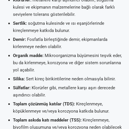
Klorürler:
metallere karşı aşındırıcı olabilir; soğutma
kulesi ve ekipmanın malzemelerine bağlı olarak farklı
seviyelere tolerans gösterilebilir.
Sertlik:
soğutma kulesinde ve ısı eşanjörlerinde
kireçlenmeye katkıda bulunur.
Demir:
Fosfatla birleştiğinde demir, ekipmanlarda
kirlenmeye neden olabilir.
Organik madde:
Mikroorganizma büyümesini teşvik eder,
bu da kirlenmeye, korozyona ve diğer sistem sorunlarına
yol açabilir.
Silika:
Sert kireç birikintilerine neden olmasıyla bilinir.
Sülfatlar:
Klorürler gibi, metallere karşı aşırı derecede
aşındırıcı olabilir.
Toplam çözünmüş katılar (TDS):
Kireçlenmeye,
köpüklenmeye ve/veya korozyona katkıda bulunur.
Toplam askıda katı maddeler (TSS):
Kireçlenmeye,
biyofilm oluşumuna ve/veya korozyona neden olabilecek