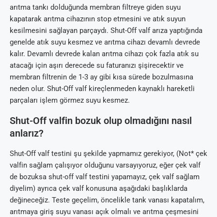
arıtma tankı dolduğunda membran filtreye giden suyu
kapatarak arıtma cihazının stop etmesini ve atık suyun
kesilmesini sağlayan parçaydı. Shut-Off valf arıza yaptığında
genelde atık suyu kesmez ve arıtma cihazı devamlı devrede
kalır. Devamlı devrede kalan arıtma cihazı çok fazla atık su
atacağı için aşırı derecede su faturanızı şişirecektir ve
membran filtrenin de 1-3 ay gibi kısa sürede bozulmasına
neden olur. Shut-Off valf kireçlenmeden kaynaklı hareketli
parçaları işlem görmez suyu kesmez.
Shut-Off valfin bozuk olup olmadığını nasıl
anlarız?
Shut-Off valf testini şu şekilde yapmamız gerekiyor, (Not* çek
valfin sağlam çalışıyor olduğunu varsayıyoruz, eğer çek valf
de bozuksa shut-off valf testini yapamayız, çek valf sağlam
diyelim) ayrıca çek valf konusuna aşağıdaki başlıklarda
değineceğiz. Teste geçelim, öncelikle tank vanası kapatalım,
arıtmaya giriş suyu vanası açık olmalı ve arıtma çeşmesini