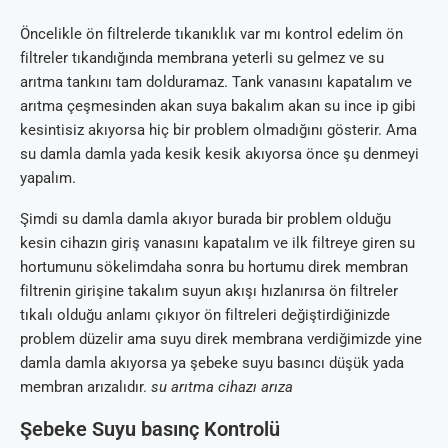
Öncelikle ön filtrelerde tıkanıklık var mı kontrol edelim ön
filtreler tıkandığında membrana yeterli su gelmez ve su
arıtma tankını tam dolduramaz. Tank vanasını kapatalım ve
arıtma çeşmesinden akan suya bakalım akan su ince ip gibi
kesintisiz akıyorsa hiç bir problem olmadığını gösterir. Ama
su damla damla yada kesik kesik akıyorsa önce şu denmeyi
yapalım.
Şimdi su damla damla akıyor burada bir problem olduğu
kesin cihazın giriş vanasını kapatalım ve ilk filtreye giren su
hortumunu sökelimdaha sonra bu hortumu direk membran
filtrenin girişine takalım suyun akışı hızlanırsa ön filtreler
tıkalı olduğu anlamı çıkıyor ön filtreleri değiştirdiğinizde
problem düzelir ama suyu direk membrana verdiğimizde yine
damla damla akıyorsa ya şebeke suyu basıncı düşük yada
membran arızalıdır.
su arıtma cihazı arıza
Şebeke Suyu basınç Kontrolü