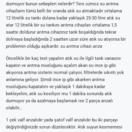
durmuyor bunun sebepleri nelerdir? Ters ozmoz su arıtma
cihazların tümü belli bir oranda atık su atmaktadır ortalama
12 litrelik su tankı dolana kadar yaklaşık 25-30 litre atık su
atar 12 litrelik bir su tankını arıtma cihazları ortalama 1,5
saatte doldurur arıtma cihazınız tank boşaldığında tekrar
dolmaya başladığında 2 saatten uzun süre atık su atıyorsa bir
problemin olduğu aşikardır.
su arıtma cihazı arıza
Öncelikle bir kaç test yapalım atık su ile ilgili tank vanasını
kapatın ve arıtma musluğunu açalım akan su ince ip gibi
akıyorsa arıtma sistemi normal çalıyor, filtrelerde sıkıntı yok
anlamına geliyor. Şimdi ince ip gibi akarken arıtma
musluğunu kapatalım ve yaklaşık 1 dakikaya kadar
bekleyelim, atık su kesiliyor mu 1 dakika sonunda atık
durmuyor ya da azalmaya başlamadı ise 2 parça arızalı
olabilir…
1 çek valf arızalıdır yada şatof valf arızalıdır bu iki parçayı
değiştirdiğinizde sorun düzelecektir. Atık suyun kesmemesi