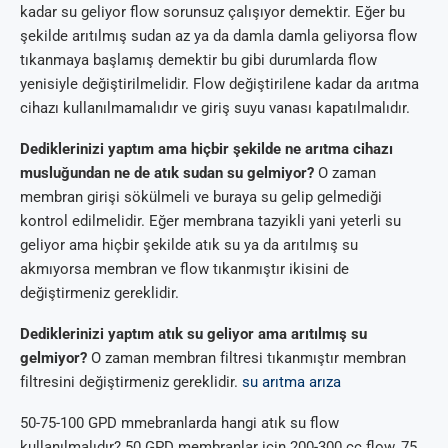
kadar su geliyor flow sorunsuz çalışıyor demektir. Eğer bu
şekilde arıtılmış sudan az ya da damla damla geliyorsa flow
tıkanmaya başlamış demektir bu gibi durumlarda flow
yenisiyle değiştirilmelidir. Flow değiştirilene kadar da arıtma
cihazı kullanılmamalıdır ve giriş suyu vanası kapatılmalıdır.
Dediklerinizi yaptım ama hiçbir şekilde ne arıtma cihazı
musluğundan ne de atık sudan su gelmiyor?
O zaman
membran girişi sökülmeli ve buraya su gelip gelmediği
kontrol edilmelidir. Eğer membrana tazyikli yani yeterli su
geliyor ama hiçbir şekilde atık su ya da arıtılmış su
akmıyorsa membran ve flow tıkanmıştır ikisini de
değiştirmeniz gereklidir.
Dediklerinizi yaptım atık su geliyor ama arıtılmış su
gelmiyor?
O zaman membran filtresi tıkanmıştır membran
filtresini değiştirmeniz gereklidir.
su arıtma arıza
50-75-100 GPD mmebranlarda hangi atık su flow
kullanılmalıdır? 50 GPD membranlar için 200-300 cc flow, 75