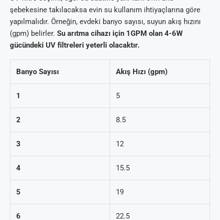
şebekesine takılacaksa evin su kullanım ihtiyaçlarına göre
yapılmalıdır. Örneğin, evdeki banyo sayısı, suyun akış hızını
(gpm) belirler.
Su arıtma cihazı için 1GPM olan 4-6W
gücündeki UV filtreleri yeterli olacaktır.
Banyo Sayısı
Akış Hızı (gpm)
1
5
2
8.5
3
12
4
15.5
5
19
6
22.5