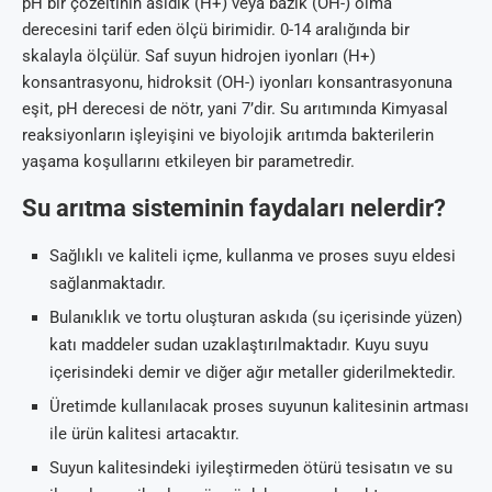
pH bir çözeltinin asidik (H+) veya bazik (OH-) olma
derecesini tarif eden ölçü birimidir. 0-14 aralığında bir
skalayla ölçülür. Saf suyun hidrojen iyonları (H+)
konsantrasyonu, hidroksit (OH-) iyonları konsantrasyonuna
eşit, pH derecesi de nötr, yani 7’dir. Su arıtımında Kimyasal
reaksiyonların işleyişini ve biyolojik arıtımda bakterilerin
yaşama koşullarını etkileyen bir parametredir.
Su arıtma sisteminin faydaları nelerdir?
Sağlıklı ve kaliteli içme, kullanma ve proses suyu eldesi
sağlanmaktadır.
Bulanıklık ve tortu oluşturan askıda (su içerisinde yüzen)
katı maddeler sudan uzaklaştırılmaktadır. Kuyu suyu
içerisindeki demir ve diğer ağır metaller giderilmektedir.
Üretimde kullanılacak proses suyunun kalitesinin artması
ile ürün kalitesi artacaktır.
Suyun kalitesindeki iyileştirmeden ötürü tesisatın ve su