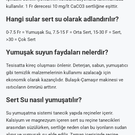
kullanılır. 1 Fr derecesi 10 mg/lt CaCO3 sertliğine eşittir.
Hangi sular sert su olarak adlandırılır?
0-7.5 Fr = Yumuşak Su, 7.5-15 F = Orta Sert, 15-30 F = Sert,
>30 = Çok Sert
Yumuşak suyun faydaları nelerdir?
Tesisatta kireç oluşması önlenir. Deterjan, sabun, yumuşatıcı
gibi temizlik malzemelerinin kullanımı azalacağı için
ekonomik olarak kazançlıdır. Bulaşık-Çamaşır makinesi ve
ısıtıcıların ömrünü arttırır.
Sert Su nasıl yumuşatılır?
Su yumuşatma sistemi tanecik yapıda reçineler içerir.
Kalsiyum ve magnezyum içeren sert su reçine tanecikleri
arasından süzülürken, sertliğe neden olan bu iyonların sudan
alınır ve yumuşak su elde edilir. Zaman içerisinde reçine