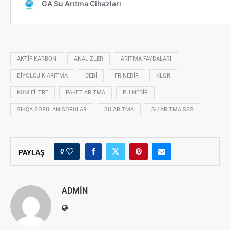
AKTIF KARBON
ANALIZLER
ARITMA FAYDALARI
BIYOLOJIK ARITMA
DEBI
FR NEDIR
KLOR
KUM FILTRE
PAKET ARITMA
PH NEDIR
SIKÇA SORULAN SORULAR
SU ARITMA
SU ARITMA SSS
0
PAYLAŞ
ADMIN