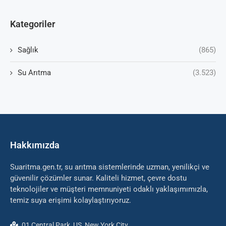
Kategoriler
Sağlık
(865)
Su Arıtma
(3.523)
Hakkımızda
Suaritma.gen.tr, su arıtma sistemlerinde uzman, yenilikçi ve
güvenilir çözümler sunar. Kaliteli hizmet, çevre dostu
teknolojiler ve müşteri memnuniyeti odaklı yaklaşımımızla,
temiz suya erişimi kolaylaştırıyoruz.
01 Central Park, US, New York City