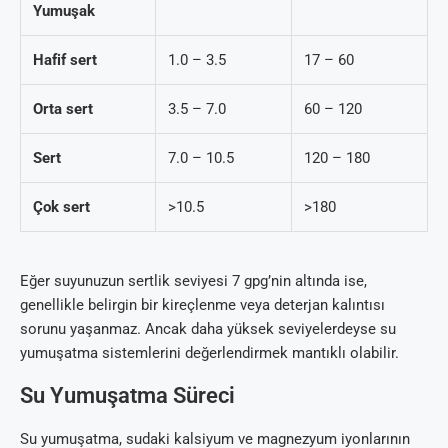
Yumuşak
Hafif sert
1.0 – 3.5
17 – 60
Orta sert
3.5 – 7.0
60 – 120
Sert
7.0 – 10.5
120 – 180
Çok sert
>10.5
>180
Eğer suyunuzun sertlik seviyesi 7 gpg’nin altında ise,
genellikle belirgin bir kireçlenme veya deterjan kalıntısı
sorunu yaşanmaz. Ancak daha yüksek seviyelerdeyse su
yumuşatma sistemlerini değerlendirmek mantıklı olabilir.
Su Yumuşatma Süreci
Su yumuşatma, sudaki kalsiyum ve magnezyum iyonlarının