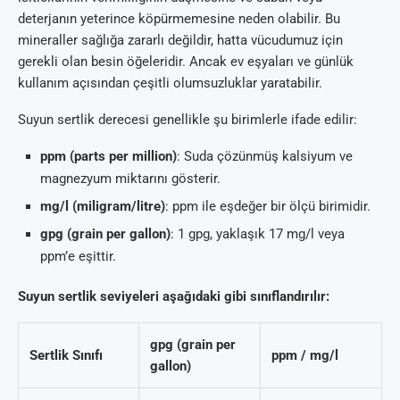
deterjanın yeterince köpürmemesine neden olabilir. Bu
mineraller sağlığa zararlı değildir, hatta vücudumuz için
gerekli olan besin öğeleridir. Ancak ev eşyaları ve günlük
kullanım açısından çeşitli olumsuzluklar yaratabilir.
Suyun sertlik derecesi genellikle şu birimlerle ifade edilir:
ppm (parts per million)
: Suda çözünmüş kalsiyum ve
magnezyum miktarını gösterir.
mg/l (miligram/litre)
: ppm ile eşdeğer bir ölçü birimidir.
gpg (grain per gallon)
: 1 gpg, yaklaşık 17 mg/l veya
ppm’e eşittir.
Suyun sertlik seviyeleri aşağıdaki gibi sınıflandırılır:
gpg (grain per
Sertlik Sınıfı
ppm / mg/l
gallon)