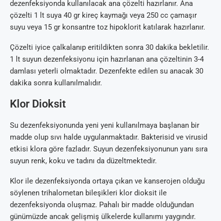
dezenfeksiyonda kullanılacak ana çözelti hazırlanır. Ana
çözelti 1 lt suya 40 gr kireç kaymağı veya 250 cc çamaşır
suyu veya 15 gr konsantre toz hipoklorit katılarak hazırlanır.
Çözelti iyice çalkalanıp eritildikten sonra 30 dakika bekletilir.
1 lt suyun dezenfeksiyonu için hazırlanan ana çözeltinin 3-4
damlası yeterli olmaktadır. Dezenfekte edilen su anacak 30
dakika sonra kullanılmalıdır.
Klor Dioksit
Su dezenfeksiyonunda yeni yeni kullanılmaya başlanan bir
madde olup sıvı halde uygulanmaktadır. Bakterisid ve virusid
etkisi klora göre fazladır. Suyun dezenfeksiyonunun yanı sıra
suyun renk, koku ve tadını da düzeltmektedir.
Klor ile dezenfeksiyonda ortaya çıkan ve kanserojen olduğu
söylenen trihalometan bileşikleri klor dioksit ile
dezenfeksiyonda oluşmaz. Pahalı bir madde olduğundan
günümüzde ancak gelişmiş ülkelerde kullanımı yaygındır.