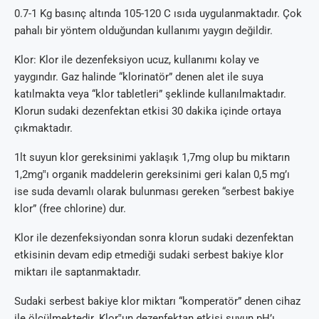
0.7-1 Kg basınç altında 105-120 C ısıda uygulanmaktadır. Çok
pahalı bir yöntem olduğundan kullanımı yaygın değildir.
Klor: Klor ile dezenfeksiyon ucuz, kullanımı kolay ve
yaygındır. Gaz halinde “klorinatör” denen alet ile suya
katılmakta veya “klor tabletleri” şeklinde kullanılmaktadır.
Klorun sudaki dezenfektan etkisi 30 dakika içinde ortaya
çıkmaktadır.
1lt suyun klor gereksinimi yaklaşık 1,7mg olup bu miktarın
1,2mg‟ı organik maddelerin gereksinimi geri kalan 0,5 mg’ı
ise suda devamlı olarak bulunması gereken “serbest bakiye
klor” (free chlorine) dur.
Klor ile dezenfeksiyondan sonra klorun sudaki dezenfektan
etkisinin devam edip etmediği sudaki serbest bakiye klor
miktarı ile saptanmaktadır.
Sudaki serbest bakiye klor miktarı “komperatör” denen cihaz
ile ölçülmektedir. Klor‟un dezenfektan etkisi suyun pH’ı