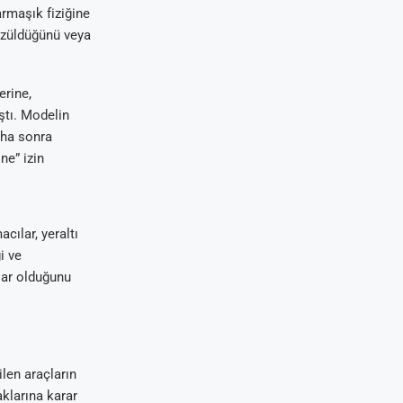
armaşık fiziğine
çözüldüğünü veya
erine,
ştı. Modelin
aha sonra
ne” izin
cılar, yeraltı
i ve
rlar olduğunu
len araçların
aklarına karar