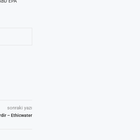
n ABD EPA
sonraki yazı
rdir – Ethicwater