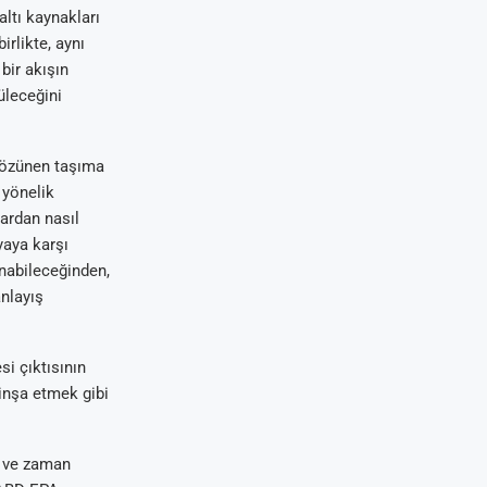
altı kaynakları
rlikte, aynı
 bir akışın
üleceğini
 çözünen taşıma
 yönelik
ardan nasıl
ayaya karşı
unabileceğinden,
anlayış
i çıktısının
 inşa etmek gibi
y ve zaman