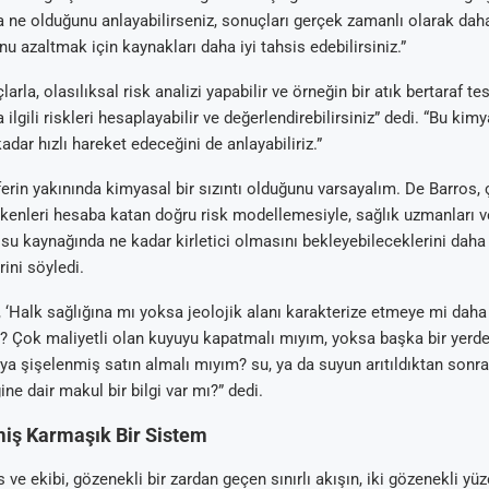
a ne olduğunu anlayabilirseniz, sonuçları gerçek zamanlı olarak daha
nu azaltmak için kaynakları daha iyi tahsis edebilirsiniz.”
larla, olasılıksal risk analizi yapabilir ve örneğin bir atık bertaraf te
a ilgili riskleri hesaplayabilir ve değerlendirebilirsiniz” dedi. “Bu kim
dar hızlı hareket edeceğini de anlayabiliriz.”
iferin yakınında kimyasal bir sızıntı olduğunu varsayalım. De Barros,
kenleri hesaba katan doğru risk modellemesiyle, sağlık uzmanları v
su kaynağında ne kadar kirletici olmasını bekleyebileceklerini daha 
ini söyledi.
‘Halk sağlığına mı yoksa jeolojik alanı karakterize etmeye mi daha 
m? Çok maliyetli olan kuyuyu kapatmalı mıyım, yoksa başka bir yer
ya şişelenmiş satın almalı mıyım? su, ya da suyun arıtıldıktan sonra
ine dair makul bir bilgi var mı?” dedi.
lmiş Karmaşık Bir Sistem
 ve ekibi, gözenekli bir zardan geçen sınırlı akışın, iki gözenekli yü