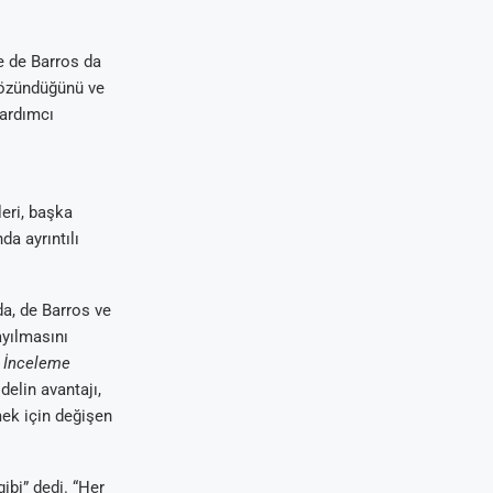
e de Barros da
 çözündüğünü ve
yardımcı
leri, başka
da ayrıntılı
da, de Barros ve
yayılmasını
k İnceleme
delin avantajı,
mek için değişen
ibi” dedi. “Her