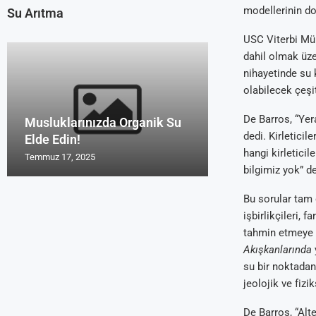
modellerinin do
Su Arıtma
USC Viterbi Müh
dahil olmak üze
nihayetinde su k
olabilecek çeşit
De Barros, “Yer
Musluklarınızda Organik Su
Uzmanların Su 
Su Arıtma Cihaz
Türk Malı Organ
Su Arıtma Foru
dedi. Kirleticil
Elde Edin!
Tavsiyeleri Roy
2016 ve 2017
Cihazı Rosu
Yorum Alanları
hangi kirleticil
Temmuz 17, 2025
Temmuz 17, 2025
Temmuz 17, 2025
Temmuz 17, 2025
Temmuz 17, 2025
bilgimiz yok” de
Bu sorular tam 
işbirlikçileri, 
tahmin etmeye y
Akışkanlarında
y
su bir noktadan
jeolojik ve fizi
De Barros, “Alt