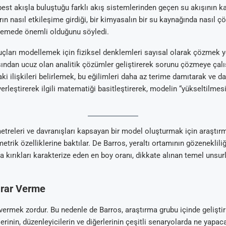
best akışla buluştuğu farklı akış sistemlerinden geçen su akışının k
rın nasıl etkileşime girdiği, bir kimyasalın bir su kaynağında nasıl 
irlemede önemli olduğunu söyledi.
nuçları modellemek için fiziksel denklemleri sayısal olarak çözmek y
ndan ucuz olan analitik çözümler geliştirerek sorunu çözmeye çalı
aki ilişkileri belirlemek, bu eğilimleri daha az terime damıtarak ve d
rleştirerek ilgili matematiği basitleştirerek, modelin “yükseltilmesi
treleri ve davranışları kapsayan bir model oluşturmak için araştırma
etrik özelliklerine baktılar. De Barros, yeraltı ortamının gözenekliliğ
ya kırıkları karakterize eden en boy oranı, dikkate alınan temel unsu
arar Verme
vermek zordur. Bu nedenle de Barros, araştırma grubu içinde geliştiri
erinin, düzenleyicilerin ve diğerlerinin çeşitli senaryolarda ne yapac