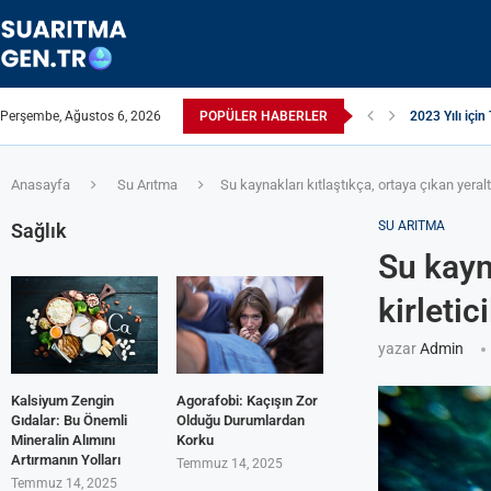
Perşembe, Ağustos 6, 2026
POPÜLER HABERLER
Suyun TDS Değ
Çamaşır Makin
Afrika Sanitas
ЖЕСТКАЯ ВО
ПРИБОРЫ ДЛ
Çamaşır Kurut
ИЗ КРАНА Т
Akrilamid N
Anasayfa
Su Arıtma
Su kaynakları kıtlaştıkça, ortaya çıkan yeraltı 
SU ARITMA
Sağlık
Su kayna
kirletici
yazar
Admin
Kalsiyum Zengin
Agorafobi: Kaçışın Zor
Gıdalar: Bu Önemli
Olduğu Durumlardan
Mineralin Alımını
Korku
Artırmanın Yolları
Temmuz 14, 2025
Temmuz 14, 2025