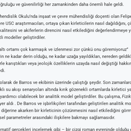
ğruluğu ve güvenilirliği her zamankinden daha önemli hale geldi.
endislik Okulu’nda inşaat ve çevre mühendisliği doçenti olan Felip
re USC araştırmacıları, ortaya çıkan kirleticilerin nasıl dağıldığını,
alitesini ve akiferlerin direncini nasıl etkilediğini değerlendirmeye 
li modeller geliştirdiler.
altı ortamı çok karmaşık ve izlenmesi zor çünkü onu göremiyoruz”
Arıtma
 Tavsiyeleri
ik Su Arıtma
m Tartışma ve
erin ne kadar derin olduğu, ne kadar uzağa yayıldıkları, nereden geldik
al
erle karıştıkları veya jeolojik özelliklerin uzayda nasıl değiştiği hakkın
di.
olarak de Barros ve ekibinin üzerinde çalıştığı şeydir. Son zamanlar
farklı su akışı senaryoları altında kırık gözenekli ortamlarda kirletici 
ardımcı olabilecek bir analitik model geliştirdiler. Bu çalışma,
Fizi
er aldı . De Barros ve işbirlikçileri tarafından geliştirilen analitik mo
 diğerine akarken bir kirleticinin çözünmesini nasıl etkilediğini gör
ksel parametreler arasındaki ilişkilere bakmayı sağlamasıdır.
ernatif gerçekleri incelemek gibi – bir çizgi roman evreninde olduğu g