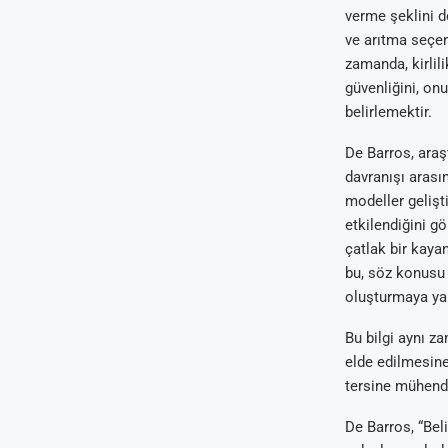
verme şeklini de
ve arıtma seçen
zamanda, kirlili
güvenliğini, on
belirlemektir.
De Barros, araş
davranışı arası
modeller gelişt
etkilendiğini gö
çatlak bir kayan
bu, söz konusu 
oluşturmaya yar
Bu bilgi aynı z
elde edilmesine
tersine mühendis
De Barros, “Bel