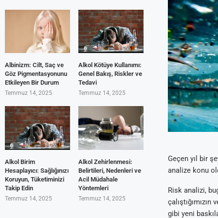
Albinizm: Cilt, Saç ve
Alkol Kötüye Kullanımı:
Göz Pigmentasyonunu
Genel Bakış, Riskler ve
Etkileyen Bir Durum
Tedavi
Temmuz 14, 2025
Temmuz 14, 2025
Geçen yıl bir şe
Alkol Birim
Alkol Zehirlenmesi:
analize konu ol
Hesaplayıcı: Sağlığınızı
Belirtileri, Nedenleri ve
Koruyun, Tüketiminizi
Acil Müdahale
Takip Edin
Yöntemleri
Risk analizi, b
Temmuz 14, 2025
Temmuz 14, 2025
çalıştığımızın v
gibi yeni baskı