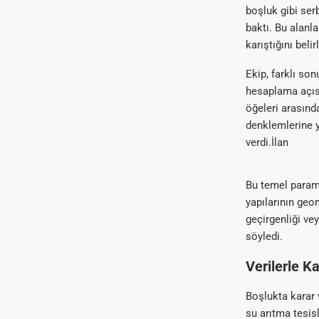
boşluk gibi ser
baktı. Bu alanla
karıştığını bel
Ekip, farklı so
hesaplama açısı
öğeleri arasınd
denklemlerine ye
verdi.İlan
Bu temel parame
yapılarının geom
geçirgenliği ve
söyledi.
Verilerle K
Boşlukta karar 
su arıtma tesisl