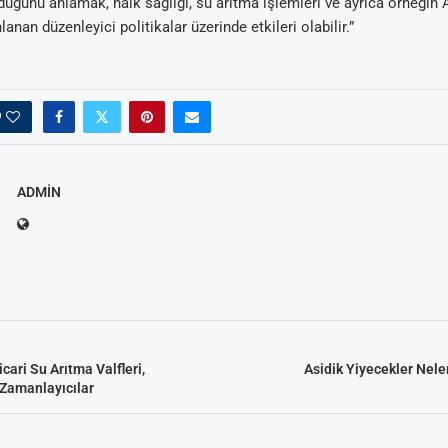
lduğunu anlamak, halk sağlığı, su arıtma işlemleri ve ayrıca örneği
lanan düzenleyici politikalar üzerinde etkileri olabilir.”
0
ADMIN
cari Su Arıtma Valfleri,
Asidik Yiyecekler Nele
 Zamanlayıcılar