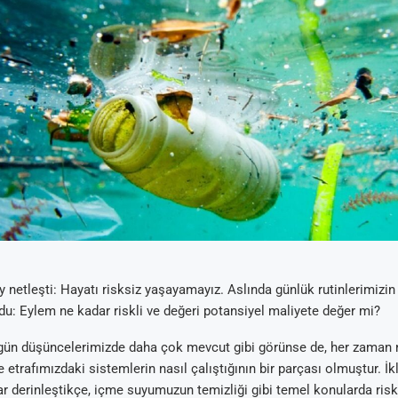
y netleşti: Hayatı risksiz yaşayamayız. Aslında günlük rutinlerimizin
du: Eylem ne kadar riskli ve değeri potansiyel maliyete değer mi?
ugün düşüncelerimizde daha çok mevcut gibi görünse de, her zaman 
e etrafımızdaki sistemlerin nasıl çalıştığının bir parçası olmuştur. İk
lar derinleştikçe, içme suyumuzun temizliği gibi temel konularda risk