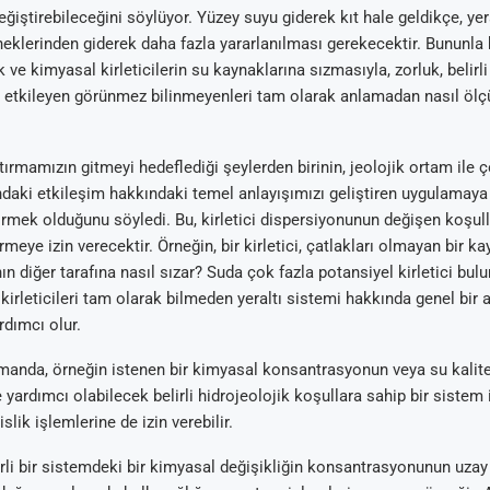
ğiştirebileceğini söylüyor. Yüzey suyu giderek kıt hale geldikçe, yer
eklerinden giderek daha fazla yararlanılması gerekecektir. Bununla bi
k ve kimyasal kirleticilerin su kaynaklarına sızmasıyla, zorluk, belirli
u etkileyen görünmez bilinmeyenleri tam olarak anlamadan nasıl ölç
tırmamızın gitmeyi hedeflediği şeylerden birinin, jeolojik ortam ile
ndaki etkileşim hakkındaki temel anlayışımızı geliştiren uygulamaya
irmek olduğunu söyledi. Bu, kirletici dispersiyonunun değişen koşull
rmeye izin verecektir. Örneğin, bir kirletici, çatlakları olmayan bir k
ın diğer tarafına nasıl sızar? Suda çok fazla potansiyel kirletici bul
kirleticileri tam olarak bilmeden yeraltı sistemi hakkında genel bir 
dımcı olur.
amanda, örneğin istenen bir kimyasal konsantrasyonun veya su kalites
 yardımcı olabilecek belirli hidrojeolojik koşullara sahip bir sistem
lik işlemlerine de izin verebilir.
irli bir sistemdeki bir kimyasal değişikliğin konsantrasyonunun uza