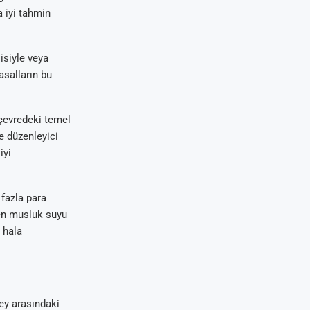
 iyi tahmin
sisiyle veya
yasalların bu
 çevredeki temel
e düzenleyici
iyi
fazla para
den musluk suyu
 hala
zey arasındaki