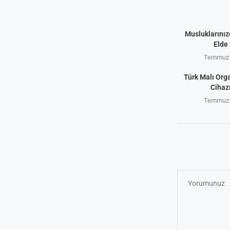
Musluklarınız
Elde 
Temmuz 
Türk Malı Org
Cihaz
Temmuz 