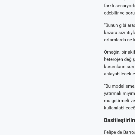
farklı senaryod
edebilir ve soru
“Bunun gibi araç
kazara sızıntıyl
ortamlarda ne ka
Örneğin, bir ak
heterojen değiş
kurumların son 
anlayabilecekler
“Bu modelleme, 
yatırmalı mıyı
mu getirmeli ve
kullanılabileceğ
Basitleştiri
Felipe de Barros