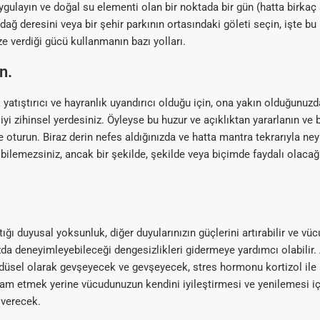
ygulayın ve doğal su elementi olan bir noktada bir gün (hatta birkaç 
er dağ deresini veya bir şehir parkının ortasındaki göleti seçin, işte bu
ze verdiği gücü kullanmanın bazı yolları.
n.
 yatıştırıcı ve hayranlık uyandırıcı olduğu için, ona yakın olduğunu
yi zihinsel yerdesiniz. Öyleyse bu huzur ve açıklıktan yararlanın ve b
Arıtma
 Tavsiyeleri
ik Su Arıtma
m Tartışma ve
e oturun. Biraz derin nefes aldığınızda ve hatta mantra tekrarıyla ney
al
 bilemezsiniz, ancak bir şekilde, şekilde veya biçimde faydalı olaca
ığı duyusal yoksunluk, diğer duyularınızın güçlerini artırabilir ve v
da deneyimleyebileceği dengesizlikleri gidermeye yardımcı olabilir. A
düsel olarak gevşeyecek ve gevşeyecek, stres hormonu kortizol ile 
m etmek yerine vücudunuzun kendini iyileştirmesi ve yenilemesi i
 verecek.