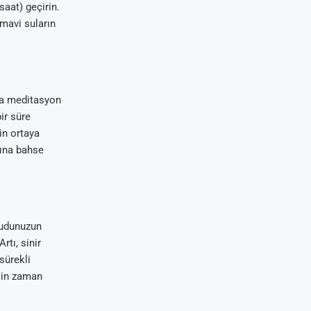
saat) geçirin.
 mavi suların
zda meditasyon
ir süre
in ortaya
ğına bahse
ücudunuzun
rtı, sinir
sürekli
çin zaman