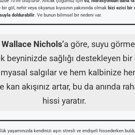
zde 70’ini oluşturur
. Ancak çoğumuz için
su, hidrasyondan daha faz
 bir göl, nehir veya okyanus kıyısının yakınında olmak
bizi ezici bir
suyla doldurabilir
. Ve bunun bilimsel bir nedeni var.
r
Wallace Nichols’
a göre, suyu görme
k beyninizde sağlığı destekleyen bir
imyasal salgılar ve hem kalbinize h
e kan akışınız artar, bu da anında ra
hissi yaratır.
lük yaşamınızda kendinizi aşırı stresli ve endişeli hissederken buld