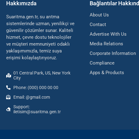
Hakkımızda
Bağlantılar Hakkın
About Us
Suaritma.gen.tr, su arıtma
sistemlerinde uzman, yenilikçi ve
Contact
güvenilir çözümler sunar. Kaliteli
Advertise With Us
hizmet, çevre dostu teknolojiler
Media Relations
ve müşteri memnuniyeti odaklı
yaklaşımımızla, temiz suya
Corporate Information
erişimi kolaylaştırıyoruz.
Compliance
Apps & Products
01 Central Park, US, New York
City
Phone: (000) 000 00 00
Email: @gmail.com
Support:
iletisim@suaritma.gen.tr