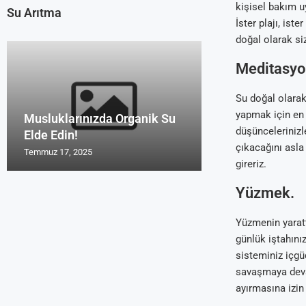
kişisel bakım u
Su Arıtma
İster plajı, ist
doğal olarak si
Meditasyo
Su doğal olarak
yapmak için en i
Musluklarınızda Organik Su
Uzmanların Su 
Su Arıtma Cihaz
Türk Malı Organ
Su Arıtma Foru
düşüncelerinizl
Elde Edin!
Tavsiyeleri Roy
2016 ve 2017
Cihazı Rosu
Yorum Alanları
çıkacağını asla
Temmuz 17, 2025
Temmuz 17, 2025
Temmuz 17, 2025
Temmuz 17, 2025
Temmuz 17, 2025
gireriz.
Yüzmek.
Yüzmenin yaratt
günlük iştahınız
sisteminiz içgü
savaşmaya deva
ayırmasına izin