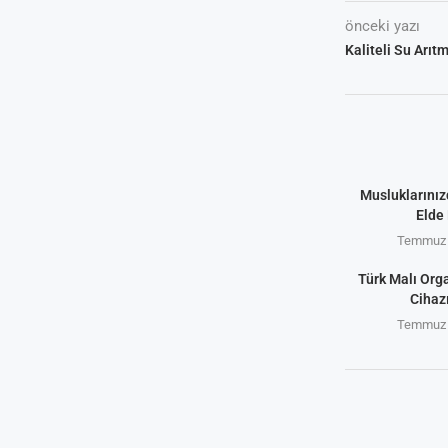
önceki yazı
Kaliteli Su Arıt
Musluklarınız
Elde 
Temmuz 
Türk Malı Org
Cihaz
Temmuz 