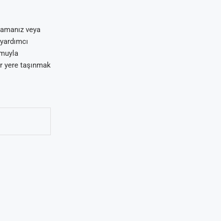
oyamanız veya
 yardımcı
umuyla
ir yere taşınmak