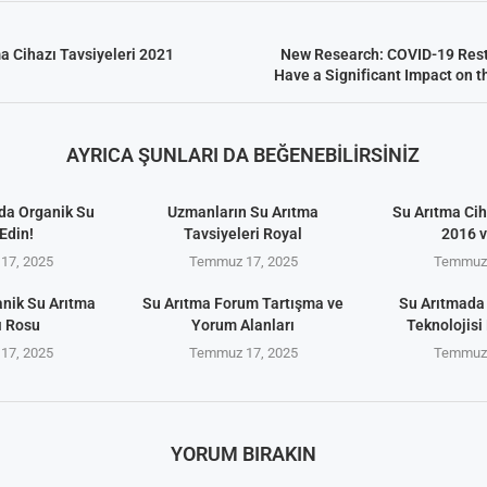
ma Cihazı Tavsiyeleri 2021
New Research: COVID-19 Restr
Have a Significant Impact on t
AYRICA ŞUNLARI DA BEĞENEBILIRSINIZ
da Organik Su
Uzmanların Su Arıtma
Su Arıtma Cih
Edin!
Tavsiyeleri Royal
2016 
17, 2025
Temmuz 17, 2025
Temmuz 
anik Su Arıtma
Su Arıtma Forum Tartışma ve
Su Arıtmada
ı Rosu
Yorum Alanları
Teknolojisi 
17, 2025
Temmuz 17, 2025
Temmuz 
YORUM BIRAKIN