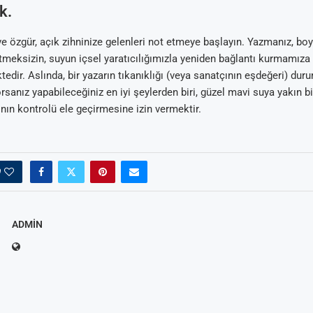
k.
 ve özgür, açık zihninize gelenleri not etmeye başlayın. Yazmanız, b
tmeksizin, suyun içsel yaratıcılığımızla yeniden bağlantı kurmamıza
tedir. Aslında, bir yazarın tıkanıklığı (veya sanatçının eşdeğeri) dur
sanız yapabileceğiniz en iyi şeylerden biri, güzel mavi suya yakın b
nın kontrolü ele geçirmesine izin vermektir.
0
ADMIN