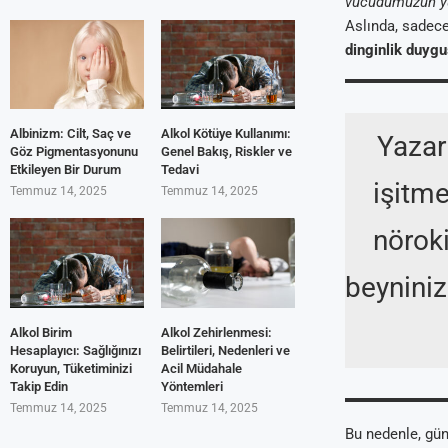
vücudumuzun yü
Aslında, sadece
dinginlik duygu
Albinizm: Cilt, Saç ve
Alkol Kötüye Kullanımı:
Yaza
Göz Pigmentasyonunu
Genel Bakış, Riskler ve
Etkileyen Bir Durum
Tedavi
işitme
Temmuz 14, 2025
Temmuz 14, 2025
nörok
beyniniz
Alkol Birim
Alkol Zehirlenmesi:
Hesaplayıcı: Sağlığınızı
Belirtileri, Nedenleri ve
Koruyun, Tüketiminizi
Acil Müdahale
Takip Edin
Yöntemleri
Temmuz 14, 2025
Temmuz 14, 2025
Bu nedenle, gün