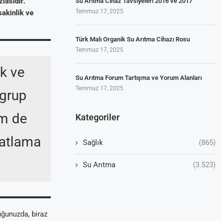
lasıdır.
Su Arıtma Cihaz Tavsiyeleri 2016 ve 2017
Temmuz 17, 2025
 sakinlik ve
Türk Malı Organik Su Arıtma Cihazı Rosu
Temmuz 17, 2025
k ve
Su Arıtma Forum Tartışma ve Yorum Alanları
Temmuz 17, 2025
 grup
em de
Kategoriler
hatlama
Sağlık
(865)
Su Arıtma
(3.523)
uğunuzda, biraz