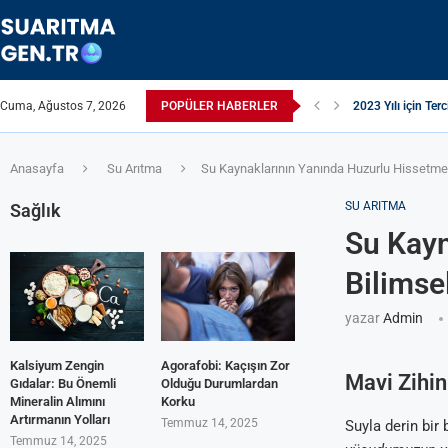
Cuma, Ağustos 7, 2026
POPÜLER HABERLER
2023 Yılı için Terc
Suyun TDS Değeri 
Çamaşır Makinesi 
Afrika Sanitasyon 
ЖЕСТКАЯ ВОДА:
ПРИБОРЫ ДЛЯ О
Çamaşır Kurutma M
ИЗ КРАНА ТЕЧЕ
Akrilamid Nedir
Anasayfa
Su Arıtma
Su Kaynaklarının Yanında Huzurlu Hissetme
SU ARITMA
Sağlık
Su Kayn
Bilimse
yazar
Admin
Kalsiyum Zengin
Agorafobi: Kaçışın Zor
Mavi Zihin
Gıdalar: Bu Önemli
Olduğu Durumlardan
Mineralin Alımını
Korku
Artırmanın Yolları
Temmuz 14, 2025
Suyla derin bir
Temmuz 14, 2025