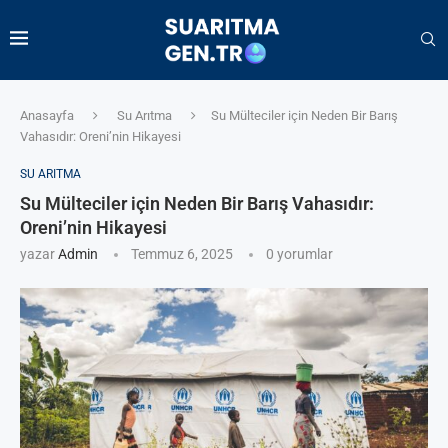
Anasayfa
Su Arıtma
Su Mülteciler için Neden Bir Barış
Vahasıdır: Oreni’nin Hikayesi
SU ARITMA
Su Mülteciler için Neden Bir Barış Vahasıdır:
Oreni’nin Hikayesi
yazar
Admin
Temmuz 6, 2025
0 yorumlar