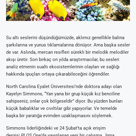
Su altı seslerini düşündüğümüzde, aklımız genellikle balina
şarkılarına ve yunus tıklamalarına dönüyor. Ama başka sesler
de var. Aslında, mercan resifleri sürekli bir melodik melodiler
akışı üretir. Son birkaç on yılda araştırmacılar, bu sesleri
analiz etmenin sualtı ekosistemlerinin olayları ve sağlığı
hakkında ipuçları ortaya çıkarabileceğini öğrendiler.
North Carolina Eyalet Üniversitesi’nde doktora adayı olan
Kayelyn Simmons, “Yan yana bir grup küçük kız benciline
sahipseniz, onlar çok bölgeseldir” diyor. Bu yüzden bunları
küçük babalıklar ve cıvıltılar gibi yapıyorlar. Ve temelde
başka bir yaratığa evimden uzaklaşmasını söylemek.
Simmons liderliğindeki ve 24 Şubat’ta açık erişim
dergisi
PLOS One’da
yayınlanan yeni bir çalışma
,
İrma