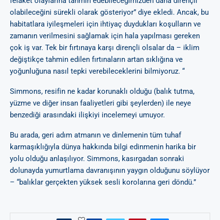
felaket olaylarına tahmin edebileceğimizden daha dirençli
olabileceğini sürekli olarak gösteriyor” diye ekledi. Ancak, bu
habitatlara iyileşmeleri için ihtiyaç duydukları koşulların ve
zamanın verilmesini sağlamak için hala yapılması gereken
çok iş var. Tek bir fırtınaya karşı dirençli olsalar da – iklim
değiştikçe tahmin edilen fırtınaların artan sıklığına ve
yoğunluğuna nasıl tepki verebileceklerini bilmiyoruz. “
Simmons, resifin ne kadar korunaklı olduğu (balık tutma,
yüzme ve diğer insan faaliyetleri gibi şeylerden) ile neye
benzediği arasındaki ilişkiyi incelemeyi umuyor.
Bu arada, geri adım atmanın ve dinlemenin tüm tuhaf
karmaşıklığıyla dünya hakkında bilgi edinmenin harika bir
yolu olduğu anlaşılıyor. Simmons, kasırgadan sonraki
dolunayda yumurtlama davranışının yaygın olduğunu söylüyor
– “balıklar gerçekten yüksek sesli korolarına geri döndü.”