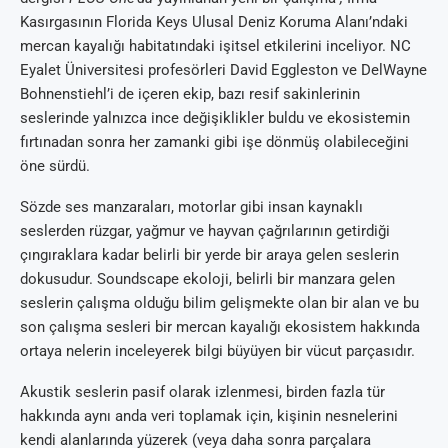
Kasırgasının Florida Keys Ulusal Deniz Koruma Alanı’ndaki
mercan kayalığı habitatındaki işitsel etkilerini inceliyor. NC
Eyalet Üniversitesi profesörleri David Eggleston ve DelWayne
Bohnenstiehl’i de içeren ekip, bazı resif sakinlerinin
seslerinde yalnızca ince değişiklikler buldu ve ekosistemin
fırtınadan sonra her zamanki gibi işe dönmüş olabileceğini
öne sürdü.
Sözde ses manzaraları, motorlar gibi insan kaynaklı
seslerden rüzgar, yağmur ve hayvan çağrılarının getirdiği
çıngıraklara kadar belirli bir yerde bir araya gelen seslerin
dokusudur. Soundscape ekoloji, belirli bir manzara gelen
seslerin çalışma olduğu bilim gelişmekte olan bir alan ve bu
son çalışma sesleri bir mercan kayalığı ekosistem hakkında
ortaya nelerin inceleyerek bilgi büyüyen bir vücut parçasıdır.
Akustik seslerin pasif olarak izlenmesi, birden fazla tür
hakkında aynı anda veri toplamak için, kişinin nesnelerini
kendi alanlarında yüzerek (veya daha sonra parçalara