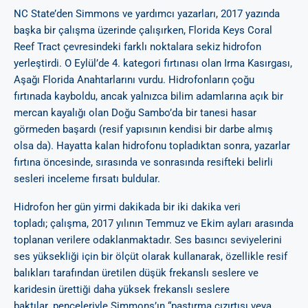
NC State’den Simmons ve yardımcı yazarları, 2017 yazında
başka bir çalışma üzerinde çalışırken, Florida Keys Coral
Reef Tract çevresindeki farklı noktalara sekiz hidrofon
yerleştirdi. O Eylül’de 4. kategori fırtınası olan Irma Kasırgası,
Aşağı Florida Anahtarlarını vurdu. Hidrofonların çoğu
fırtınada kayboldu, ancak yalnızca bilim adamlarına açık bir
mercan kayalığı olan Doğu Sambo’da bir tanesi hasar
görmeden başardı (resif yapısının kendisi bir darbe almış
olsa da). Hayatta kalan hidrofonu topladıktan sonra, yazarlar
fırtına öncesinde, sırasında ve sonrasında resifteki belirli
sesleri inceleme fırsatı buldular.
Hidrofon her gün yirmi dakikada bir iki dakika veri
topladı; çalışma, 2017 yılının Temmuz ve Ekim ayları arasında
toplanan verilere odaklanmaktadır. Ses basıncı seviyelerini
ses yüksekliği için bir ölçüt olarak kullanarak, özellikle resif
balıkları tarafından üretilen düşük frekanslı seslere ve
karidesin ürettiği daha yüksek frekanslı seslere
baktılar. pençeleriyle Simmons’ın “pastırma cızırtısı veya