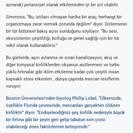
ayırarak) potansiyel olarak etkilemeden iyi bir yol olabilir.
Simmons, “Bu, istilacı olmayan harika bir araç, herhangi bir
organizmaya zarar vermek zorunda değilim” diyor. Dinlemenin
bir tür bütünsel bakış açısı sunduğunu söylüyor. “Bu sesi,
ekosistemin çeşitliliği, bolluğu ve genel sağlığı için bir tür
vekil olarak kullanabiliriz.”
Bu günlerde, aşırı avlanma ve sızan kanalizasyon, akış ve
diğer kimyasal kirliliklerden okyanus asitlenmesi ve turbo
yüklü fırtınalar gibi iklim etkilerine kadar çok çeşitli insan
kaynaklı stres etkenleri , dünya çapında mercan resiflerini
vuruyor.
Boston Üniversitesi’nden biyolog Phillip Lobel, “Ülkemizde,
özellikle Florida çevresinde, mercanları gerçekten öldüren
kirliliktir” diyor. “Endişelendiğiniz şey, kirlilik nedeniyle büyük
bir fırtına gibi bir şeyin geri gelip tabutun son çivisi
olabileceği stres faktörlerinin birleşimidir.”