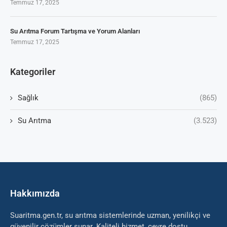
Temmuz 17, 2025
Su Arıtma Forum Tartışma ve Yorum Alanları
Temmuz 17, 2025
Kategoriler
Sağlık
(865)
Su Arıtma
(3.523)
Hakkımızda
Suaritma.gen.tr, su arıtma sistemlerinde uzman, yenilikçi ve
güvenilir çözümler sunar. Kaliteli hizmet, çevre dostu