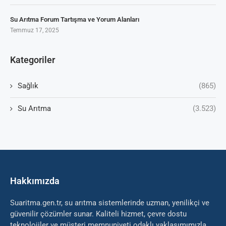
Su Arıtma Forum Tartışma ve Yorum Alanları
Temmuz 17, 2025
Kategoriler
Sağlık
(865)
Su Arıtma
(3.523)
Hakkımızda
Suaritma.gen.tr, su arıtma sistemlerinde uzman, yenilikçi ve
güvenilir çözümler sunar. Kaliteli hizmet, çevre dostu
teknolojiler ve müşteri memnuniyeti odaklı yaklaşımımızla,