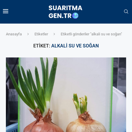
Anasayfa
Etiketler
Etiketli gönderiler "alkali su ve soğan"
ETIKET:
ALKALI SU VE SOĞAN