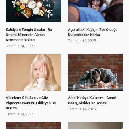
Kalsiyum Zengin Gıdalar: Bu
Agorafobi: Kaçışın Zor Olduğu
Önemli Mineralin Alımını
Durumlardan Korku
Artırmanın Yolları
Temmuz 14, 2025
Temmuz 14, 2025
Albinizm: Cilt, Saç ve Göz
Alkol Kötüye Kullanımı: Genel
Pigmentasyonunu Etkileyen Bir
Bakış, Riskler ve Tedavi
Durum
Temmuz 14, 2025
Temmuz 14, 2025