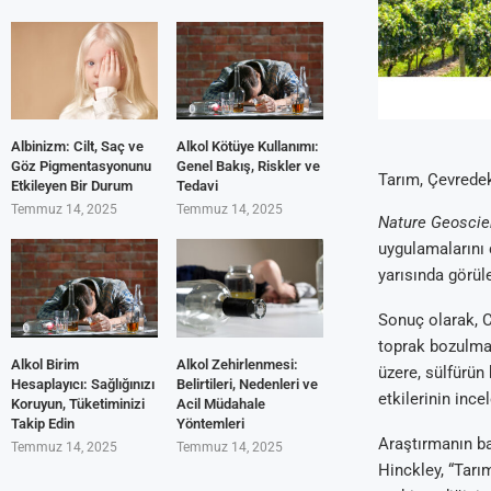
Albinizm: Cilt, Saç ve
Alkol Kötüye Kullanımı:
Göz Pigmentasyonunu
Genel Bakış, Riskler ve
Tarım, Çevredek
Etkileyen Bir Durum
Tedavi
Temmuz 14, 2025
Temmuz 14, 2025
Nature Geoscie
uygulamalarını ç
yarısında görül
Sonuç olarak, C
toprak bozulmas
Alkol Birim
Alkol Zehirlenmesi:
üzere, sülfürün
Hesaplayıcı: Sağlığınızı
Belirtileri, Nedenleri ve
etkilerinin inc
Koruyun, Tüketiminizi
Acil Müdahale
Takip Edin
Yöntemleri
Araştırmanın ba
Temmuz 14, 2025
Temmuz 14, 2025
Hinckley, “Tarım