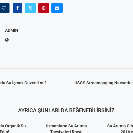
0
ADMIN
orlu Su İçmek Güvenli mi?
USGS Streamgaging Network –
AYRICA ŞUNLARI DA BEĞENEBILIRSINIZ
da Organik Su
Uzmanların Su Arıtma
Su Arıtma Cih
Edin!
Tavsiyeleri Royal
2016 