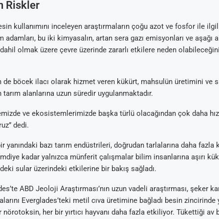
 Riskler
sin kullanımını inceleyen araştırmaların çoğu azot ve fosfor ile ilgil
im adamları, bu iki kimyasalın, artan sera gazı emisyonları ve aşağı 
 dahil olmak üzere çevre üzerinde zararlı etkilere neden olabileceğin
e böcek ilacı olarak hizmet veren kükürt, mahsulün üretimini ve sa
in tarım alanlarına uzun süredir uygulanmaktadır.
mizde ve ekosistemlerimizde başka türlü olacağından çok daha hızlı
ruz” dedi.
r yanındaki bazı tarım endüstrileri, doğrudan tarlalarına daha fazla 
mdiye kadar yalnızca münferit çalışmalar bilim insanlarına aşırı kü
deki sular üzerindeki etkilerine bir bakış sağladı.
des’te ABD Jeoloji Araştırması’nın uzun vadeli araştırması, şeker k
larını Everglades’teki metil cıva üretimine bağladı besin zincirinde
r nörotoksin, her bir yırtıcı hayvanı daha fazla etkiliyor. Tükettiği av 