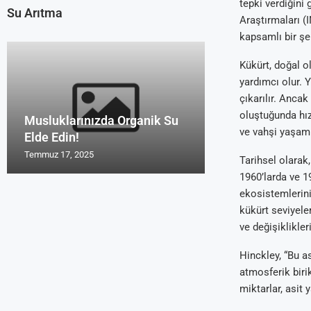
tepki verdiğini
Su Arıtma
Araştırmaları (
kapsamlı bir şe
Kükürt, doğal o
yardımcı olur. 
çıkarılır. Ancak
oluştuğunda hız
Musluklarınızda Organik Su
Uzmanların Su 
Su Arıtma Cihaz
Türk Malı Organ
Su Arıtma Foru
ve vahşi yaşam v
Elde Edin!
Tavsiyeleri Roy
2016 ve 2017
Cihazı Rosu
Yorum Alanları
Temmuz 17, 2025
Temmuz 17, 2025
Temmuz 17, 2025
Temmuz 17, 2025
Temmuz 17, 2025
Tarihsel olarak
1960’larda ve 
ekosistemlerini
kükürt seviyele
ve değişiklikler
Hinckley, “Bu a
atmosferik biri
miktarlar, asi