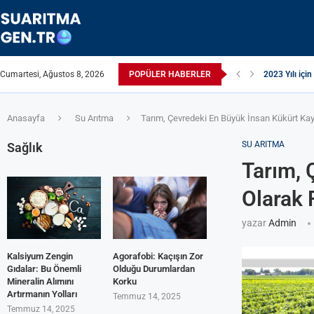
Cumartesi, Ağustos 8, 2026
POPÜLER HABERLER
Suyun TDS Değ
Çamaşır Makin
Afrika Sanita
ЖЕСТКАЯ ВО
ПРИБОРЫ Д
Çamaşır Kuru
ИЗ КРАНА Т
Akrilamid N
Anasayfa
Su Arıtma
Tarım, Çevredeki En Büyük İnsan Kükürt Kayna
SU ARITMA
Sağlık
Tarım, 
Olarak F
yazar
Admin
Kalsiyum Zengin
Agorafobi: Kaçışın Zor
Gıdalar: Bu Önemli
Olduğu Durumlardan
Mineralin Alımını
Korku
Artırmanın Yolları
Temmuz 14, 2025
Temmuz 14, 2025