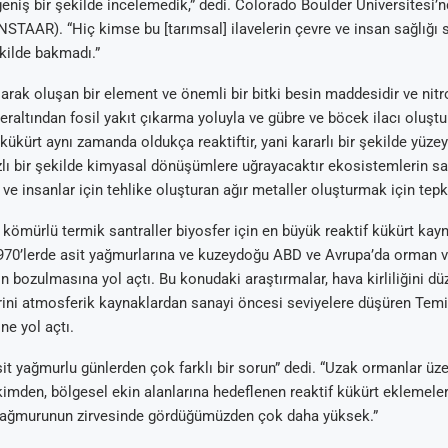
 geniş bir şekilde incelemedik,” dedi. Colorado Boulder Üniversitesi’n
INSTAAR). “Hiç kimse bu [tarımsal] ilavelerin çevre ve insan sağlığı 
kilde bakmadı.”
larak oluşan bir element ve önemli bir bitki besin maddesidir ve nitr
Yeraltından fosil yakıt çıkarma yoluyla ve gübre ve böcek ilacı oluşt
 kükürt aynı zamanda oldukça reaktiftir, yani kararlı bir şekilde yüzey
lı bir şekilde kimyasal dönüşümlere uğrayacaktır ekosistemlerin sağl
Arıtma
 Tavsiyeleri
ik Su Arıtma
m Tartışma ve
e insanlar için tehlike oluşturan ağır metaller oluşturmak için tepki
al
, kömürlü termik santraller biyosfer için en büyük reaktif kükürt kay
1970’lerde asit yağmurlarına ve kuzeydoğu ABD ve Avrupa’da orman 
n bozulmasına yol açtı. Bu konudaki araştırmalar, hava kirliliğini d
rini atmosferik kaynaklardan sanayi öncesi seviyelere düşüren Tem
ine yol açtı.
sit yağmurlu günlerden çok farklı bir sorun” dedi. “Uzak ormanlar üze
kimden, bölgesel ekin alanlarına hedeflenen reaktif kükürt eklemeler
t yağmurunun zirvesinde gördüğümüzden çok daha yüksek.”