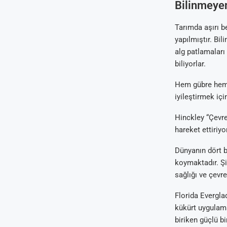
Bilinmeyen
Tarımda aşırı be
yapılmıştır. Bil
alg patlamaları
biliyorlar.
Hem gübre hem d
iyileştirmek iç
Hinckley “Çevre
hareket ettiriyo
Dünyanın dört bi
koymaktadır. Şi
sağlığı ve çevre
Florida Evergla
kükürt uygulama
biriken güçlü bi