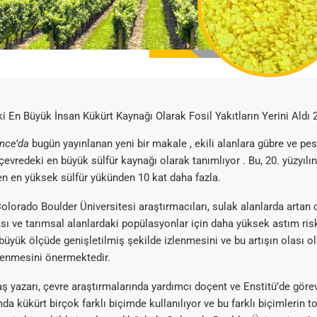
i En Büyük İnsan Kükürt Kaynağı Olarak Fosil Yakıtların Yerini Aldı 
nce’da
bugün yayınlanan yeni bir makale , ekili alanlara gübre ve pest
evredeki en büyük sülfür kaynağı olarak tanımlıyor . Bu, 20. yüzyılın
en en yüksek sülfür yükünden 10 kat daha fazla.
olorado Boulder Üniversitesi araştırmacıları, sulak alanlarda artan c
ı ve tarımsal alanlardaki popülasyonlar için daha yüksek astım ris
 büyük ölçüde genişletilmiş şekilde izlenmesini ve bu artışın olası 
elenmesini önermektedir.
ş yazarı, çevre araştırmalarında yardımcı doçent ve Enstitü’de ​​göre
da kükürt birçok farklı biçimde kullanılıyor ve bu farklı biçimlerin t