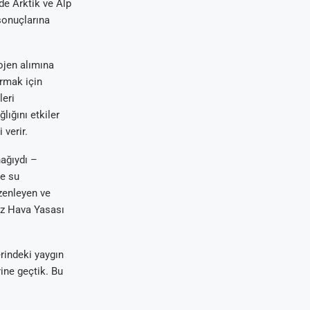
de Arktik ve Alp
sonuçlarına
ojen alımına
urmak için
leri
ığını etkiler
 verir.
nağıydı –
ve su
üzenleyen ve
iz Hava Yasası
rindeki yaygın
ine geçtik. Bu