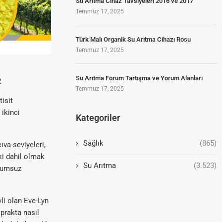
Su Arıtma Cihaz Tavsiyeleri 2016 ve 2017
Temmuz 17, 2025
Türk Malı Organik Su Arıtma Cihazı Rosu
Temmuz 17, 2025
Su Arıtma Forum Tartışma ve Yorum Alanları
2
Temmuz 17, 2025
isit
 ikinci
Kategoriler
Sağlık
(865)
ıva seviyeleri,
ki dahil olmak
Su Arıtma
(3.523)
olumsuz
vli olan Eve-Lyn
oprakta nasıl