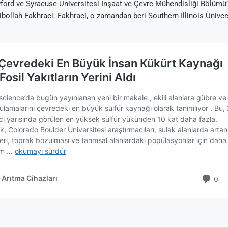
ord ve Syracuse Üniversitesi İnşaat ve Çevre Mühendisliği Bölümü’
ibollah Fakhraei. Fakhraei, o zamandan beri Southern Illinois Ünivers