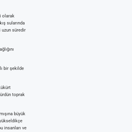
i olarak
akış sularında
i uzun süredir
ğlığını
 bir şekilde
kükürt
kürdün toprak
amışına büyük
 yükseldikçe
bu insanları ve