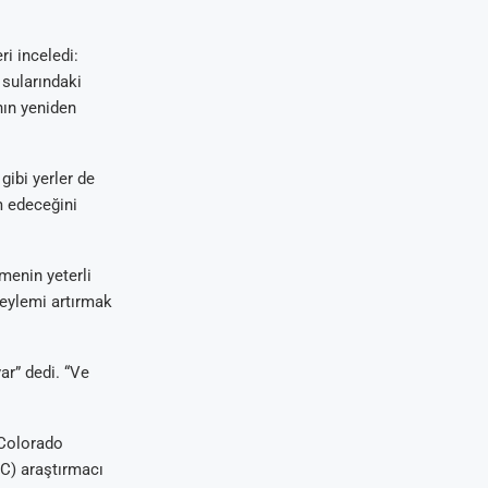
i inceledi:
 sularındaki
nın yeniden
gibi yerler de
m edeceğini
menin yeterli
u eylemi artırmak
ar” dedi. “Ve
 Colorado
LC) araştırmacı