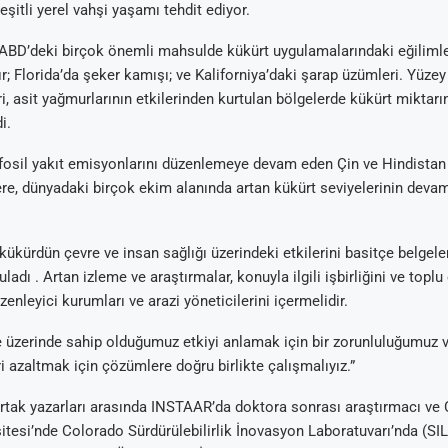
çeşitli yerel vahşi yaşamı tehdit ediyor.
 ABD’deki birçok önemli mahsulde kükürt uygulamalarındaki eğilimler
r; Florida’da şeker kamışı; ve Kaliforniya’daki şarap üzümleri. Yüzey
i, asit yağmurlarının etkilerinden kurtulan bölgelerde kükürt miktarı
i.
 fosil yakıt emisyonlarını düzenlemeye devam eden Çin ve Hindistan 
re, dünyadaki birçok ekim alanında artan kükürt seviyelerinin deva
 kükürdün çevre ve insan sağlığı üzerindeki etkilerini basitçe belgele
ladı . Artan izleme ve araştırmalar, konuyla ilgili işbirliğini ve topl
düzenleyici kurumları ve arazi yöneticilerini içermelidir.
 üzerinde sahip olduğumuz etkiyi anlamak için bir zorunluluğumuz v
i azaltmak için çözümlere doğru birlikte çalışmalıyız.”
rtak yazarları arasında INSTAAR’da doktora sonrası araştırmacı ve
itesi’nde Colorado Sürdürülebilirlik İnovasyon Laboratuvarı’nda (SI