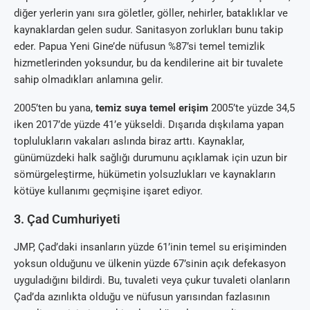
diğer yerlerin yanı sıra göletler, göller, nehirler, bataklıklar ve
kaynaklardan gelen sudur. Sanitasyon zorlukları bunu takip
eder. Papua Yeni Gine’de nüfusun %87’si temel temizlik
hizmetlerinden yoksundur, bu da kendilerine ait bir tuvalete
sahip olmadıkları anlamına gelir.
2005’ten bu yana,
temiz suya temel erişim
2005’te yüzde 34,5
iken 2017’de yüzde 41’e yükseldi. Dışarıda dışkılama yapan
toplulukların vakaları aslında biraz arttı. Kaynaklar,
günümüzdeki halk sağlığı durumunu açıklamak için uzun bir
sömürgeleştirme, hükümetin yolsuzlukları ve kaynakların
kötüye kullanımı geçmişine işaret ediyor.
3. Çad Cumhuriyeti
JMP, Çad’daki insanların yüzde 61’inin temel su erişiminden
yoksun olduğunu ve ülkenin yüzde 67’sinin açık defekasyon
uyguladığını bildirdi. Bu, tuvaleti veya çukur tuvaleti olanların
Çad’da azınlıkta olduğu ve nüfusun yarısından fazlasının