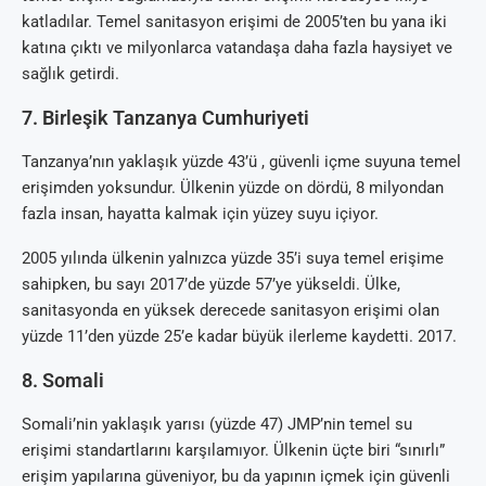
katladılar. Temel sanitasyon erişimi de 2005’ten bu yana iki
katına çıktı ve milyonlarca vatandaşa daha fazla haysiyet ve
sağlık getirdi.
7. Birleşik Tanzanya Cumhuriyeti
Tanzanya’nın yaklaşık yüzde 43’ü , güvenli içme suyuna temel
erişimden yoksundur. Ülkenin yüzde on dördü, 8 milyondan
fazla insan, hayatta kalmak için yüzey suyu içiyor.
2005 yılında ülkenin yalnızca yüzde 35’i suya temel erişime
sahipken, bu sayı 2017’de yüzde 57’ye yükseldi. Ülke,
sanitasyonda en yüksek derecede sanitasyon erişimi olan
yüzde 11’den yüzde 25’e kadar büyük ilerleme kaydetti. 2017.
8. Somali
Somali’nin yaklaşık yarısı (yüzde 47) JMP’nin temel su
erişimi standartlarını karşılamıyor. Ülkenin üçte biri “sınırlı”
erişim yapılarına güveniyor, bu da yapının içmek için güvenli