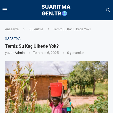
Anasayfa
Su Arıtma
Temiz Su Kaç Ülkede Yok?
SU ARITMA
Temiz Su Kaç Ülkede Yok?
yazar
Admin
Temmuz 6, 2025
0 yorumlar