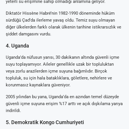
yeterli su erişimine sahip olmadığı anlamına geliyor.
Diktatör Hissène Habré’nin 1982-1990 döneminde hüküm
sürdüğü Çad’da ilerleme yavaş oldu. Temiz suyu olmayan
diğer ülkelerden farklı olarak ülkenin tarihine istikrarsızlık ve
şiddet damgasını vurdu.
4. Uganda
Uganda’da nüfusun yarısı, 30 dakikanın altında güvenli içme
suyu toplayamıyor. Aileler genellikle uzak bir topluluktan
veya zorlu arazilerden içme suyuna bağımlıdır. Birçok
topluluk, su için hala bataklıklara, göletlere, nehirlere ve
korunmasız kaynaklara güveniyor.
2005 yılından bu yana, Uganda’da en azından temel düzeyde
güvenli içme suyuna erişim %17 arttı ve açık dışkılama yarıya
indirildi.
5. Demokratik Kongo Cumhuriyeti