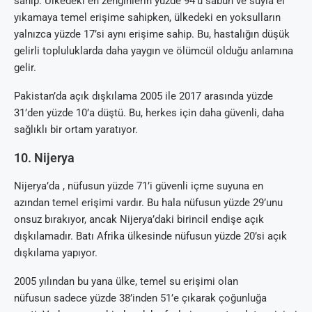
sahip. Ülkedeki en zenginlerin yüzde 94’ü sabun ve suyla el
yıkamaya temel erişime sahipken, ülkedeki en yoksulların
yalnızca yüzde 17’si aynı erişime sahip. Bu, hastalığın düşük
gelirli topluluklarda daha yaygın ve ölümcül olduğu anlamına
gelir.
Pakistan’da açık dışkılama 2005 ile 2017 arasında yüzde
31’den yüzde 10’a düştü. Bu, herkes için daha güvenli, daha
sağlıklı bir ortam yaratıyor.
10. Nijerya
Nijerya’da , nüfusun yüzde 71’i güvenli içme suyuna en
azından temel erişimi vardır. Bu hala nüfusun yüzde 29’unu
onsuz bırakıyor, ancak Nijerya’daki birincil endişe açık
dışkılamadır. Batı Afrika ülkesinde nüfusun yüzde 20’si açık
dışkılama yapıyor.
2005 yılından bu yana ülke, temel su erişimi olan
nüfusun sadece yüzde 38’inden 51’e çıkarak çoğunluğa