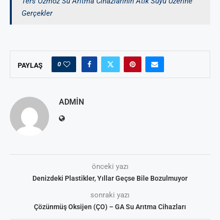
Ters Ozmoz Su Arıtma Cihazlarının Atık Suyu Üzerine
Gerçekler
0
PAYLAŞ
ADMIN
önceki yazı
Denizdeki Plastikler, Yıllar Geçse Bile Bozulmuyor
sonraki yazı
Çözünmüş Oksijen (ÇO) – GA Su Arıtma Cihazları