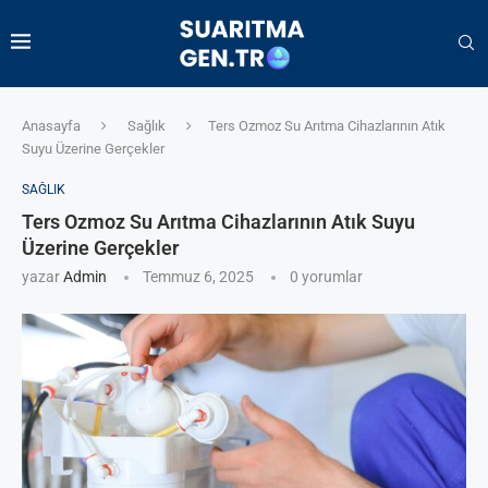
Anasayfa
Sağlık
Ters Ozmoz Su Arıtma Cihazlarının Atık
Suyu Üzerine Gerçekler
SAĞLIK
Ters Ozmoz Su Arıtma Cihazlarının Atık Suyu
Üzerine Gerçekler
yazar
Admin
Temmuz 6, 2025
0 yorumlar