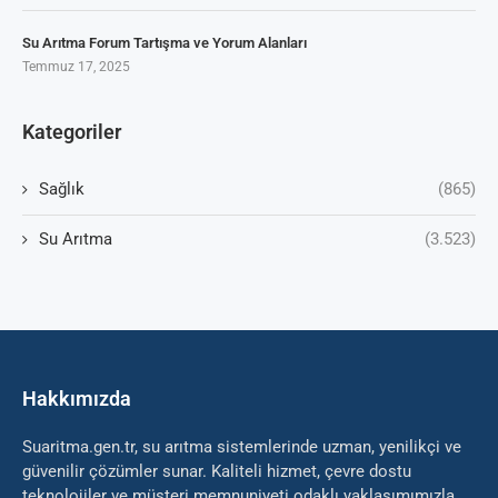
Su Arıtma Forum Tartışma ve Yorum Alanları
Temmuz 17, 2025
Kategoriler
Sağlık
(865)
Su Arıtma
(3.523)
Hakkımızda
Suaritma.gen.tr, su arıtma sistemlerinde uzman, yenilikçi ve
güvenilir çözümler sunar. Kaliteli hizmet, çevre dostu
teknolojiler ve müşteri memnuniyeti odaklı yaklaşımımızla,