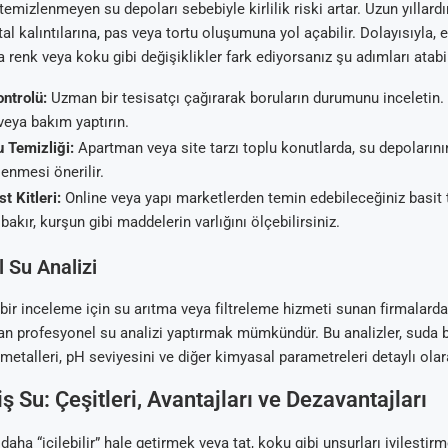
temizlenmeyen su depoları sebebiyle kirlilik riski artar. Uzun yıllar
al kalıntılarına, pas veya tortu oluşumuna yol açabilir. Dolayısıyla, 
renk veya koku gibi değişiklikler fark ediyorsanız şu adımları atabil
ntrolü:
Uzman bir tesisatçı çağırarak boruların durumunu inceletin.
veya bakım yaptırın.
 Temizliği:
Apartman veya site tarzı toplu konutlarda, su depolarının
enmesi önerilir.
t Kitleri:
Online veya yapı marketlerden temin edebileceğiniz basit te
 bakır, kurşun gibi maddelerin varlığını ölçebilirsiniz.
 Su Analizi
ir inceleme için su arıtma veya filtreleme hizmeti sunan firmalarda
an profesyonel su analizi yaptırmak mümkündür. Bu analizler, suda 
r metalleri, pH seviyesini ve diğer kimyasal parametreleri detaylı olar
ş Su: Çeşitleri, Avantajları ve Dezavantajları
ha “içilebilir” hale getirmek veya tat, koku gibi unsurları iyileştirm