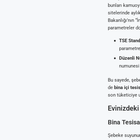
bunları kamuoyu
sitelerinde ayl
Bakanlığı’nın “
parametreler doğ
TSE Stand
parametre s
Düzenli N
numunesi a
Bu sayede, şebe
de
bina içi tesi
son tüketiciye u
Evinizdeki
Bina Tesisa
Şebeke suyunun 