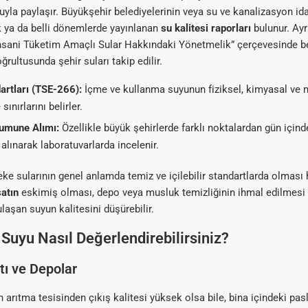
yla paylaşır. Büyükşehir belediyelerinin veya su ve kanalizasyon id
ık ya da belli dönemlerde yayınlanan
su kalitesi raporları
bulunur. Ayr
İnsani Tüketim Amaçlı Sular Hakkındaki Yönetmelik” çerçevesinde be
rultusunda şehir suları takip edilir.
artları (TSE-266):
İçme ve kullanma suyunun fiziksel, kimyasal ve m
ınırlarını belirler.
umune Alımı:
Özellikle büyük şehirlerde farklı noktalardan gün içind
lınarak laboratuvarlarda incelenir.
ke sularının genel anlamda temiz ve içilebilir standartlarda olması 
satın
eskimiş olması, depo veya musluk temizliğinin ihmal edilmesi gi
laşan suyun kalitesini düşürebilir.
 Suyu Nasıl Değerlendirebilirsiniz?
tı ve Depolar
arıtma tesisinden çıkış kalitesi yüksek olsa bile, bina içindeki pas