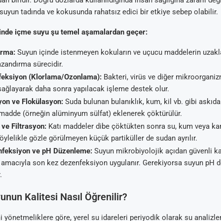
n biridir. Doğru dozlarda kullanıldığında insan sağlığına zararlı değ
 suyun tadında ve kokusunda rahatsız edici bir etkiye sebep olabilir.
rinde içme suyu şu temel aşamalardan geçer:
ırma:
Suyun içinde istenmeyen kokuların ve uçucu maddelerin uzakla
zandırma sürecidir.
eksiyon (Klorlama/Ozonlama):
Bakteri, virüs ve diğer mikroorganiz
sağlayarak daha sonra yapılacak işleme destek olur.
on ve Flokülasyon:
Suda bulunan bulanıklık, kum, kil vb. gibi askıd
madde (örneğin alüminyum sülfat) eklenerek çöktürülür.
ve Filtrasyon:
Katı maddeler dibe çöktükten sonra su, kum veya kar
 Böylelikle gözle görülmeyen küçük partiküller de sudan ayrılır.
feksiyon ve pH Düzenleme:
Suyun mikrobiyolojik açıdan güvenli k
amacıyla son kez dezenfeksiyon uygulanır. Gerekiyorsa suyun pH d
.
nun Kalitesi Nasıl Öğrenilir?
 yönetmeliklere göre, yerel su idareleri periyodik olarak su analizle