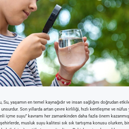
u, Su, yaşamın en temel kaynağıdır ve insan sağlığını doğrudan etki
unsurdur. Son yıllarda artan çevre kirliliği, hızlı kentleşme ve nüfu
nli içme suyu” kavramı her zamankinden daha fazla önem kazanmıştı
 şehirlerde, musluk suyu kalitesi sık sık tartışma konusu olurken, bi