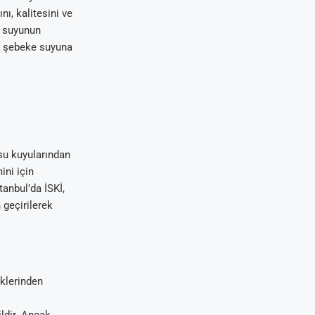
ı, kalitesini ve
e suyunun
ın şebeke suyuna
 su kuyularından
ini için
tanbul’da İSKİ,
 geçirilerek
klerinden