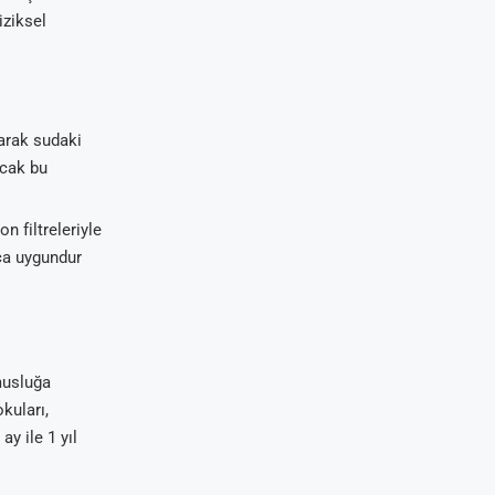
iziksel
arak sudaki
ncak bu
on filtreleriyle
kça uygundur
musluğa
kuları,
ay ile 1 yıl