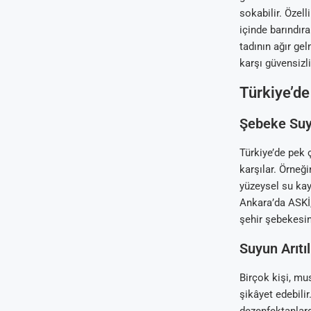
sokabilir. Özel
içinde barındır
tadının ağır ge
karşı güvensizl
Türkiye’de
Şebeke Suy
Türkiye’de pek ç
karşılar. Örneğ
yüzeysel su kayn
Ankara’da ASKİ, 
şehir şebekesine
Suyun Arıtı
Birçok kişi, mu
şikâyet edebilir