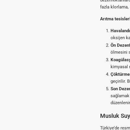
dezenfektanlarda
fazla klorlama,
Arıtma tesisle
Havaland
oksijen ka
Ön Dezenf
ölmesini 
Koagülasy
kimyasal 
Çöktürme 
geçirilir.
Son Dezen
sağlamak 
düzenlenir
Musluk Suyu
Türkiye’de resmi