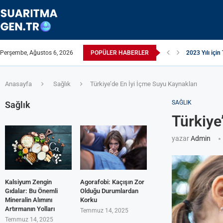
Perşembe, Ağustos 6, 2026
POPÜLER HABERLER
Suyun TDS Değ
Çamaşır Makin
Afrika Sanitas
ЖЕСТКАЯ ВО
ПРИБОРЫ ДЛ
Çamaşır Kurut
ИЗ КРАНА Т
Akrilamid N
Anasayfa
Sağlık
Türkiye’de En İyi İçme Suyu Kaynakları
SAĞLIK
Sağlık
Türkiye
yazar
Admin
Kalsiyum Zengin
Agorafobi: Kaçışın Zor
Gıdalar: Bu Önemli
Olduğu Durumlardan
Mineralin Alımını
Korku
Artırmanın Yolları
Temmuz 14, 2025
Temmuz 14, 2025