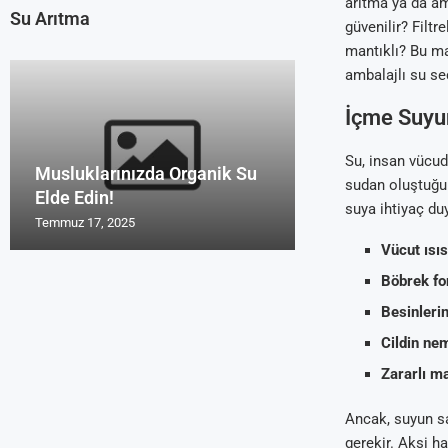
arıtma ya da am
Su Arıtma
güvenilir? Filt
mantıklı? Bu mak
ambalajlı su se
İçme Suyun
Su, insan vücud
Musluklarınızda Organik Su
Uzmanların Su 
Su Arıtma Cihaz
Türk Malı Organ
Su Arıtma Foru
sudan oluştuğu 
Elde Edin!
Tavsiyeleri Roy
2016 ve 2017
Cihazı Rosu
Yorum Alanları
suya ihtiyaç duy
Temmuz 17, 2025
Temmuz 17, 2025
Temmuz 17, 2025
Temmuz 17, 2025
Temmuz 17, 2025
Vücut ısıs
Böbrek fon
Besinlerin
Cildin ne
Zararlı ma
Ancak, suyun s
gerekir. Aksi ha