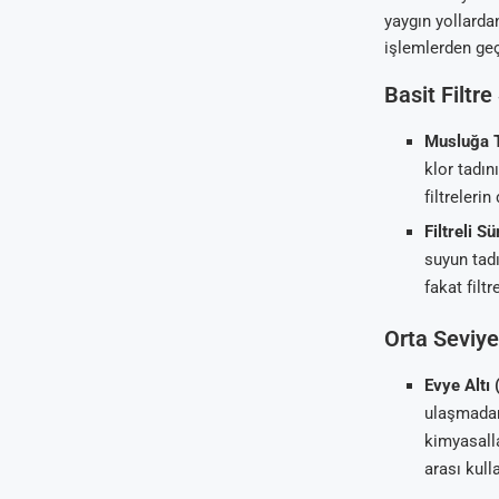
yaygın yollarda
işlemlerden geç
Basit Filtre
Musluğa Ta
klor tadın
filtrelerin
Filtreli Sü
suyun tadı
fakat filtr
Orta Seviye
Evye Altı 
ulaşmadan 
kimyasalla
arası kull