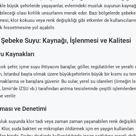
likle büyük şehirlerde yaşayanlar, evlerindeki musluk suyunun kaynağın
abileceği olası kirlilik unsurlarını merak eder. Bazı bölgelerde şebek
lmesi, klor kokusu veya renk değişikliği gibi etkenler de kullanıcılar
ik hissetmesine yol açabilir.
 Şebeke Suyu: Kaynağı, İşlenmesi ve Kalitesi
u Kaynakları
ok şehir, içme suyu ihtiyacını barajlar, göller, regülatörler ve yeraltı
in, İstanbul başta olmak üzere büyükşehirlerin büyük bir kısmı su tem
aklarına ve barajlara güvenir. Bu sular, yerel su idareleri (örneğin İs
İzmir’de İZSU vb.) tarafından arıtma tesislerinde çeşitli işlemlerden
 verilir.
lması ve Denetimi
sluk suyunda klor tadı veya zaman zaman yaşanabilen renk değişikli
. Klor, suda bakteri ve mikropları öldürmek için en yaygın kullanılan