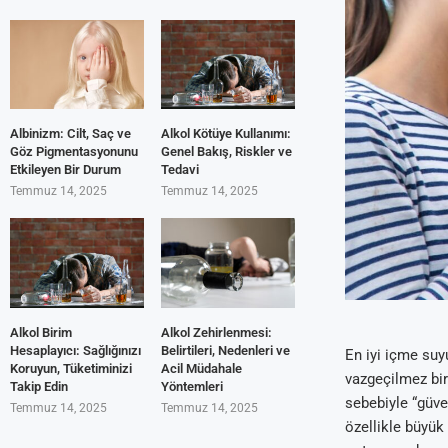
Albinizm: Cilt, Saç ve
Alkol Kötüye Kullanımı:
Göz Pigmentasyonunu
Genel Bakış, Riskler ve
Etkileyen Bir Durum
Tedavi
Temmuz 14, 2025
Temmuz 14, 2025
Alkol Birim
Alkol Zehirlenmesi:
Hesaplayıcı: Sağlığınızı
Belirtileri, Nedenleri ve
En iyi içme suy
Koruyun, Tüketiminizi
Acil Müdahale
vazgeçilmez bir 
Takip Edin
Yöntemleri
sebebiyle “güve
Temmuz 14, 2025
Temmuz 14, 2025
özellikle büyük