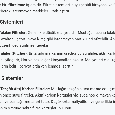
n biri
filtreleme
işlemidir. Filtre sistemleri, suyu çeşitli kimyasal ve f
irerek istenmeyen maddeleri uzaklaştırır.
 Sistemleri
kılan Filtreler:
Genellikle düşük maliyetlidir. Musluğun ucuna takıl
ı azaltabilir, tortu veya kireç gibi istenmeyen partikülleri süzebilir. A
 düzenli değiştirilmesi gerekir.
rahiler (Pitcher):
Brita gibi markaların ürettiği bu sürahiler, aktif karb
nı iyileştirir, klor ve bazı diğer kimyasalları azaltır. Maliyetleri oldu
elerin belirli periyotlarda yenilenmesi şarttır.
 Sistemler
(Tezgâh Altı) Karbon Filtreler:
Mutfağın tezgâh altına monte edilir, 
önce suyu filtreler. Aktif karbon kartuşlarıyla suda hoş olmayan ko
rı ve bazı ağır metalleri tutar. Düşük-orta maliyetlidir ve genellikle 6 
anım ömrüne sahip filtre kartuşları bulunur.