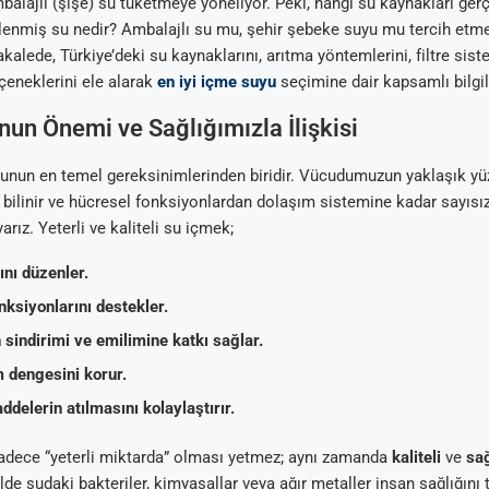
balajlı (şişe) su tüketmeye yöneliyor. Peki, hangi su kaynakları ger
relenmiş su nedir? Ambalajlı su mu, şehir şebeke suyu mu tercih etm
alede, Türkiye’deki su kaynaklarını, arıtma yöntemlerini, filtre sist
çeneklerini ele alarak
en iyi içme suyu
seçimine dair kapsamlı bilgi
un Önemi ve Sağlığımızla İlişkisi
unun en temel gereksinimlerinden biridir. Vücudumuzun yaklaşık yüz
Arıtma
 Tavsiyeleri
ik Su Arıtma
m Tartışma ve
bilinir ve hücresel fonksiyonlardan dolaşım sistemine kadar sayısız
al
arız. Yeterli ve kaliteli su içmek;
ını düzenler.
ksiyonlarını destekler.
 sindirimi ve emilimine katkı sağlar.
m dengesini korur.
ddelerin atılmasını kolaylaştırır.
adece “yeterli miktarda” olması yetmez; aynı zamanda
kaliteli
ve
sağ
lde sudaki bakteriler, kimyasallar veya ağır metaller insan sağlığını 