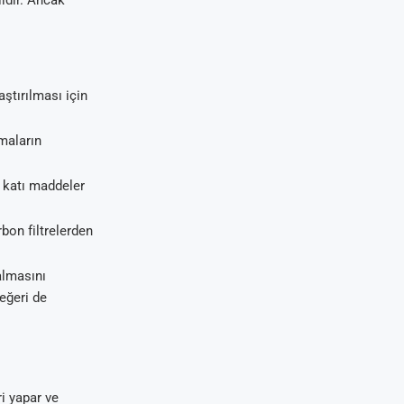
ildir. Ancak
ştırılması için
maların
a katı maddeler
bon filtrelerden
almasını
eğeri de
ri yapar ve