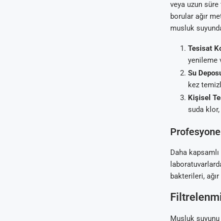
veya uzun süre 
borular ağır met
musluk suyunda 
Tesisat Ko
yenileme 
Su Deposu
kez temizl
Kişisel Tes
suda klor,
Profesyonel
Daha kapsamlı b
laboratuvarlard
bakterileri, ağı
Filtrelenmi
Musluk suyunu da