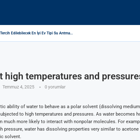
 Tercih Edilebilecek En İyi Ev Tipi Su Arıtma...
eri Nedir ve Nasıl Ölçülür?
esi Suyu Isıtmıyor: Nedenleri ve Çözüm Yolları
syon ve Atıksu Atlası Profilleri, Rayları Ve WASH Hizmetleri Temini
ДА: ПОЛЬЗА ИЛИ ВРЕД?
ЛЯ ОЧИСТКИ ПИТЬЕВОЙ ВОДЫ – ЗАЛОГ ЗДОРОВЬЯ НА ДОЛГИЕ ГОДЫ
tma Makinesi Topları Ne İşe Yarar?
ЕЧЕТ ГРЯЗНАЯ ПИТЬЕВАЯ ВОДА: КАК РЕШИТЬ ПРОБЛЕМУ?
edir? Sağlığınız İçin Gerçekler ve Riskler
t high temperatures and pressure
Temmuz 4, 2025
0 yorumlar
tic ability of water to behave as a polar solvent (dissolving mediu
ubjected to high temperatures and pressures. As water becomes hot
 much more likely to interact with nonpolar molecules. For exampl
gh pressure, water has dissolving properties very similar to aceto
c solvent.