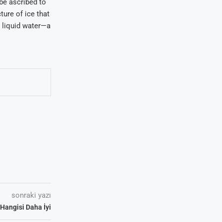
 be ascribed to
ture of ice that
 liquid water—a
sonraki yazı
 Hangisi Daha İyi