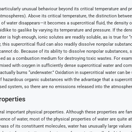
particularly unusual behaviour beyond its critical temperature and p
 atmospheres). Above its critical temperature, the distinction betwee
of water disappears—it becomes a supercritical fluid, the density 
idlike to gaslike by varying its temperature and pressure. If the dens
ter is high enough, ionic solutes are readily soluble, as is true for 
ly, this supercritical fluid can also readily dissolve nonpolar subs
cannot do. Because of its ability to dissolve nonpolar substances, s
sed as a combustion medium for destroying toxic wastes. For examp
ixed with oxygen in sufficiently dense supercritical water and com
e actually burns “underwater.” Oxidation in supercritical water can be
of hazardous organic substances with the advantage that a supercrit
osed system, so there are no emissions released into the atmospher
roperties
al important physical properties. Although these properties are fa
ence of water, most of the physical properties of water are quite at
ass of its constituent molecules, water has unusually large values 