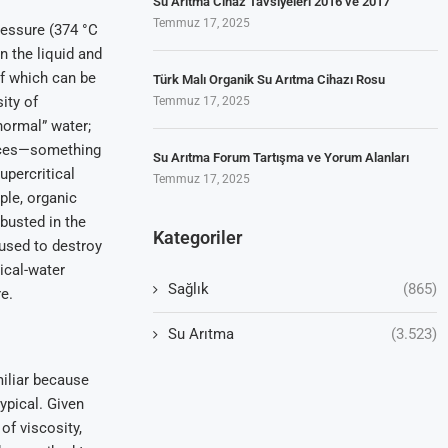
Su Arıtma Cihaz Tavsiyeleri 2016 ve 2017
Temmuz 17, 2025
ressure (374 °C
n the liquid and
of which can be
Türk Malı Organik Su Arıtma Cihazı Rosu
ity of
Temmuz 17, 2025
“normal” water;
tances—something
Su Arıtma Forum Tartışma ve Yorum Alanları
upercritical
Temmuz 17, 2025
le, organic
busted in the
Kategoriler
 used to destroy
ical-water
Sağlık
(865)
e.
Su Arıtma
(3.523)
miliar because
ypical. Given
of viscosity,