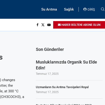
Su Arıtma
Sağlık
GİRİŞ
HABER BÜLTENİ ABONE OLUN
Son Gönderiler
s
Musluklarınızda Organik Su Elde
Edin!
Temmuz 17, 2025
m) changes
ter, the
Uzmanların Su Arıtma Tavsiyeleri Royal
e, at 300 °C
Temmuz 17, 2025
ne (CH3COCH3), a