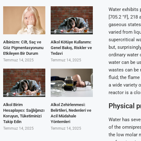
Water exhibits 
[705.2 °F], 218
gaseous states 
varied from liqu
supercritical wa
Albinizm: Cilt, Saç ve
Alkol Kötüye Kullanımı:
but, surprising
Göz Pigmentasyonunu
Genel Bakış, Riskler ve
Etkileyen Bir Durum
Tedavi
ordinary water 
Temmuz 14, 2025
Temmuz 14, 2025
water can be u
wastes can be m
fluid; the flam
a wide variety 
reactor is a cl
Physical p
Alkol Birim
Alkol Zehirlenmesi:
Hesaplayıcı: Sağlığınızı
Belirtileri, Nedenleri ve
Koruyun, Tüketiminizi
Acil Müdahale
Water has sever
Takip Edin
Yöntemleri
of the omnipres
Temmuz 14, 2025
Temmuz 14, 2025
the low molar m