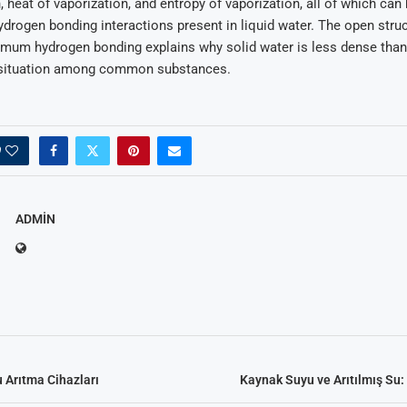
, heat of vaporization, and entropy of vaporization, all of which can
ydrogen bonding interactions present in liquid water. The open struc
imum hydrogen bonding explains why solid water is less dense than
 situation among common substances.
0
Arıtma
 Tavsiyeleri
ik Su Arıtma
m Tartışma ve
al
ADMIN
 Arıtma Cihazları
Kaynak Suyu ve Arıtılmış Su: