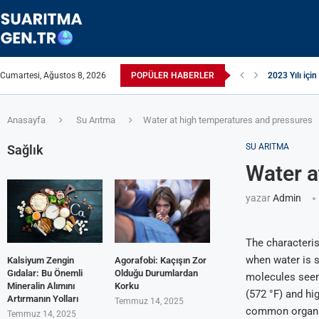
Cumartesi, Ağustos 8, 2026
POPÜLER HABERLER
2023 Yılı için
Suyun TDS Değ
Çamaşır Makin
Afrika Sanita
ЖЕСТКАЯ ВО
ПРИБОРЫ Д
Çamaşır Kuru
ИЗ КРАНА Т
Akrilamid N
Anasayfa
Su Arıtma
Water at high temperatures and pressures
SU ARITMA
Sağlık
Water a
yazar
Admin
The characteris
when water is s
Kalsiyum Zengin
Agorafobi: Kaçışın Zor
Gıdalar: Bu Önemli
Olduğu Durumlardan
molecules seem
Mineralin Alımını
Korku
(572 °F) and hi
Artırmanın Yolları
Temmuz 14, 2025
common organi
Temmuz 14, 2025