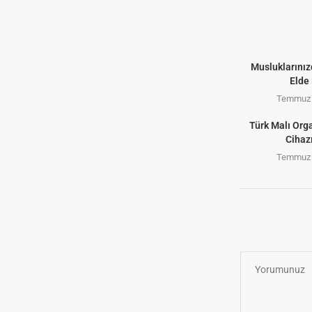
Musluklarınız
Elde 
Temmuz 
Türk Malı Org
Cihaz
Temmuz 