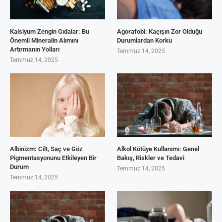
Kalsiyum Zengin Gıdalar: Bu
Agorafobi: Kaçışın Zor Olduğu
Önemli Mineralin Alımını
Durumlardan Korku
Artırmanın Yolları
Temmuz 14, 2025
Temmuz 14, 2025
Albinizm: Cilt, Saç ve Göz
Alkol Kötüye Kullanımı: Genel
Pigmentasyonunu Etkileyen Bir
Bakış, Riskler ve Tedavi
Durum
Temmuz 14, 2025
Temmuz 14, 2025