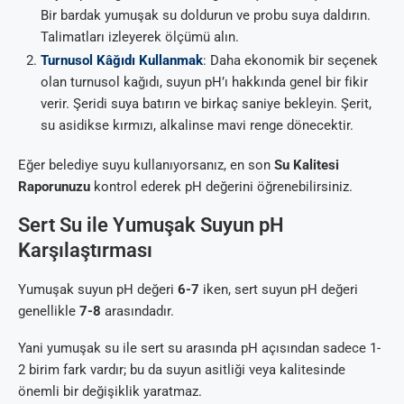
Bir bardak yumuşak su doldurun ve probu suya daldırın.
Talimatları izleyerek ölçümü alın.
Turnusol Kâğıdı Kullanmak
: Daha ekonomik bir seçenek
olan turnusol kağıdı, suyun pH’ı hakkında genel bir fikir
verir. Şeridi suya batırın ve birkaç saniye bekleyin. Şerit,
su asidikse kırmızı, alkalinse mavi renge dönecektir.
Eğer belediye suyu kullanıyorsanız, en son
Su Kalitesi
Raporunuzu
kontrol ederek pH değerini öğrenebilirsiniz.
Sert Su ile Yumuşak Suyun pH
Karşılaştırması
Yumuşak suyun pH değeri
6-7
iken, sert suyun pH değeri
genellikle
7-8
arasındadır.
Yani yumuşak su ile sert su arasında pH açısından sadece 1-
2 birim fark vardır; bu da suyun asitliği veya kalitesinde
önemli bir değişiklik yaratmaz.