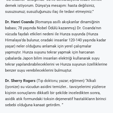
demek istiyorum. Dünya’ya mesajım: hasta değilsiniz,
susuzsunuz; susuzluğunuzu ilaç ile tedavi etmeyiniz.”
Dr. Henri Coanda
(Romanya asıllı akışkanlar dinamiğinin
babası; 78 yaşında Nobel Ödülü kazanmış) Dr. Coanda’nın
vücuda faydalı etkileri nedeni ile Hunza suyunda (Hunza
Himalaya’da bulunur, oradaki insanlar 120-140 yaşında kadar
yaşar) neler olduğunu anlamak için yerel çalışmalar
yapmıştır. Hunza suyunu tekrar yapmak için harcanan
çabalarda Japon bilim insanları elektriği kullanarak suyu
tekrar yapılandırabileceklerini ve Hunza suyunun özelliklerine
benzer suyu verebileceklerini bulmuştur.
Dr. Sherry Rogers
(Tıp doktoru; yazar; eğitmen) “Alkali
(iyonize) su vücudun asidini temizler… tavsiyelerimi yüzlerce
kişinin sonuçlarını dikkatli bir şekilde inceledikten sonra,
asidik atık formundaki toksin dejeneratif hastalıkların birinci
sebebi olduğuna kanaat getirdim. “