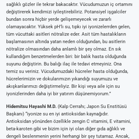
sağlıklı gözler ile tekrar bakacaktır. Vücudumuzun iç ortamını
değiştirerek kendimizi iyileştirebiliriz. Potansiyel işgalciler
bundan sonra hiçbir yerde gelişemeyecek ve zararlı
olamayacaktır. Yüksek pH’lı su, tıpkı iyi iyonizelerrden gelen,
tüm vücuttaki asitleri nötralize eder. Asit tüm hastalıkların
başlamasının altında yatan neden olduğundan, bu asitlerin
nötralize olmasından daha anlamlı bir şey olmaz. En sık
kullandığım benzetmelerden biri: bir balık hasta olduğunda
suyunu değiştirin. Bu balığı ilaç ile tedavi etmeyiniz. Ona
temiz su veriniz. Vücudumuzdaki hücreler hasta olduğunda,
hücrelerimizin ve dokularımızın yıkandığı suyumuzu ve
akışkanlarımızı değiştirmeliyiz. Bir kişi veya aile için su
iyonizlerinden daha iyi bir yatırım düşünemiyorum.”
Hidemitsu Hayashi M.D.
(Kalp Cerrahı; Japon Su Enstitüsü
Başkanı) “iyonize su en iyi antioksidan kaynağıdır.
Antioksidan yönünden özellikle zengin C vitamini, E vitamini,
beta-karoten gibi ve bizim için iyi olan diğer gıda ağlıklı ve
dengeli beslenmenin yerini herhangi bir şey tutamaz. Ancak,