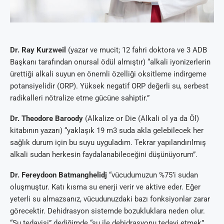
Dr. Ray Kurzweil
(yazar ve mucit; 12 fahri doktora ve 3 ADB
Başkanı tarafından onursal ödül almıştır) “alkali iyonizerlerin
ürettiği alkali suyun en önemli özelliği oksitleme indirgeme
potansiyelidir (ORP). Yüksek negatif ORP değerli su, serbest
radikalleri nötralize etme gücüne sahiptir.”
Dr. Theodore Baroody
(Alkalize or Die (Alkali ol ya da Öl)
kitabının yazarı) “yaklaşık 19 m3 suda akla gelebilecek her
sağlık durum için bu suyu uyguladım. Tekrar yapılandırılmış
alkali sudan herkesin faydalanabileceğini düşünüyorum”.
Dr. Fereydoon Batmanghelidj
“vücudumuzun %75’i sudan
oluşmuştur. Katı kısma su enerji verir ve aktive eder. Eğer
yeterli su almazsanız, vücudunuzdaki bazı fonksiyonlar zarar
görecektir. Dehidrasyon sistemde bozukluklara neden olur.
“Su tedavisi” dediğimde “su ile dehidrasyonu tedavi etmek”