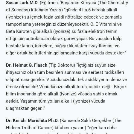
Susan Lark M.D.
(Eğitmen; ‘Başarının Kimyası (The Chemistry
of Success) kitabının Yazarı) “günde 4 ila 6 bardak alkali
(iyonize) su içmek fazla asidi nötralize edecek ve zamanla
tamponlama yeteneğinizi düzenleyecektir. C, E Vitamini ve
Beta Karoten gibi alkali (iyonize) su fazla elektron temin
ettiği için antioksidan olarak görev yapar. Bu vücudun kalp
hastalıklarına, inmelere, bağışıklık sistemi zayıflaması ve
diğer ortak belirtilerinin gelişmesine karşı vücudu destekler.”
Dr. Helmut G. Flasch
(Tıp Doktoru) “İçtiğiniz suyun size
ihtiyacınız olan tüm besinleri sunması ve serbest radikalleri
silip atması gerekir. Vücudunuzdaki tek asidik yer mideniz ve
üreniz olmalıdır! Vücudunuzu alkali tutun, asidik değil. Birçok
bilim insanında göre alkali (iyonize) vücuda sahip olmak
asıldır. Yaşamın tüm yolları alkali (iyonize) vücuda
ulaşmaktan geçer.!”
Dr. Keiichi Morishita Ph.D.
(Kanserde Saklı Gerçekler (The
Hidden Truth of Cancer) kitabının yazarı) “eğer kan daha