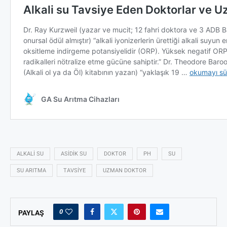
ALKALI SU
ASIDIK SU
DOKTOR
PH
SU
SU ARITMA
TAVSIYE
UZMAN DOKTOR
0
PAYLAŞ