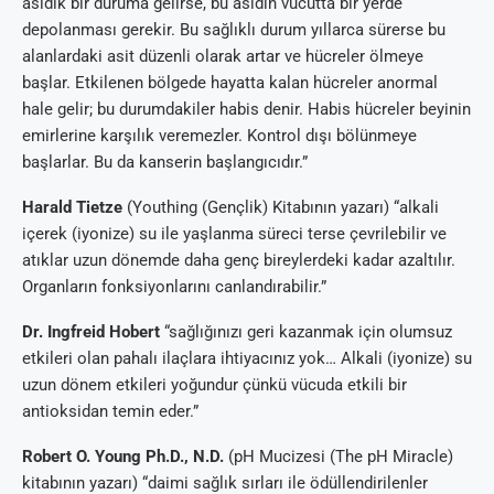
asidik bir duruma gelirse, bu asidin vücutta bir yerde
depolanması gerekir. Bu sağlıklı durum yıllarca sürerse bu
alanlardaki asit düzenli olarak artar ve hücreler ölmeye
başlar. Etkilenen bölgede hayatta kalan hücreler anormal
hale gelir; bu durumdakiler habis denir. Habis hücreler beyinin
emirlerine karşılık veremezler. Kontrol dışı bölünmeye
başlarlar. Bu da kanserin başlangıcıdır.”
Harald Tietze
(Youthing (Gençlik) Kitabının yazarı) “alkali
içerek (iyonize) su ile yaşlanma süreci terse çevrilebilir ve
atıklar uzun dönemde daha genç bireylerdeki kadar azaltılır.
Organların fonksiyonlarını canlandırabilir.”
Dr. Ingfreid Hobert
“sağlığınızı geri kazanmak için olumsuz
etkileri olan pahalı ilaçlara ihtiyacınız yok… Alkali (iyonize) su
uzun dönem etkileri yoğundur çünkü vücuda etkili bir
antioksidan temin eder.”
Robert O. Young Ph.D., N.D.
(pH Mucizesi (The pH Miracle)
kitabının yazarı) “daimi sağlık sırları ile ödüllendirilenler