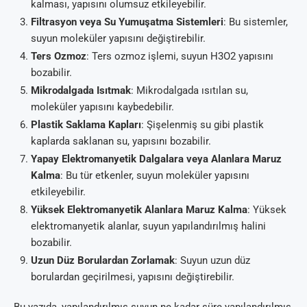
kalması, yapısını olumsuz etkileyebilir.
Filtrasyon veya Su Yumuşatma Sistemleri
: Bu sistemler,
suyun moleküler yapısını değiştirebilir.
Ters Ozmoz
: Ters ozmoz işlemi, suyun H3O2 yapısını
bozabilir.
Mikrodalgada Isıtmak
: Mikrodalgada ısıtılan su,
moleküler yapısını kaybedebilir.
Plastik Saklama Kapları
: Şişelenmiş su gibi plastik
kaplarda saklanan su, yapısını bozabilir.
Yapay Elektromanyetik Dalgalara veya Alanlara Maruz
Kalma
: Bu tür etkenler, suyun moleküler yapısını
etkileyebilir.
Yüksek Elektromanyetik Alanlara Maruz Kalma
: Yüksek
elektromanyetik alanlar, suyun yapılandırılmış halini
bozabilir.
Uzun Düz Borulardan Zorlamak
: Suyun uzun düz
borulardan geçirilmesi, yapısını değiştirebilir.
Bu yazıda, yapılandırılmış suyun ne kadar süre yapılandırılmış