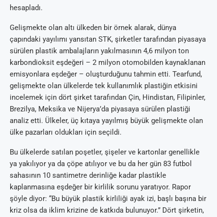
hesapladı.
Gelişmekte olan altı ülkeden bir örnek alarak, dünya
çapındaki yayılımı yansıtan STK, şirketler tarafından piyasaya
sürülen plastik ambalajların yakılmasının 4,6 milyon ton
karbondioksit eşdeğeri – 2 milyon otomobilden kaynaklanan
emisyonlara eşdeğer – oluşturduğunu tahmin etti. Tearfund,
gelişmekte olan ülkelerde tek kullanımlık plastiğin etkisini
incelemek için dört şirket tarafından Çin, Hindistan, Filipinler,
Brezilya, Meksika ve Nijerya’da piyasaya sürülen plastiği
analiz etti. Ülkeler, üç kıtaya yayılmış büyük gelişmekte olan
ülke pazarları oldukları için seçildi.
Bu ülkelerde satılan poşetler, şişeler ve kartonlar genellikle
ya yakılıyor ya da çöpe atılıyor ve bu da her gün 83 futbol
sahasının 10 santimetre derinliğe kadar plastikle
kaplanmasına eşdeğer bir kirlilik sorunu yaratıyor. Rapor
şöyle diyor: “Bu büyük plastik kirliliği ayak izi, başlı başına bir
kriz olsa da iklim krizine de katkıda bulunuyor.” Dört şirketin,