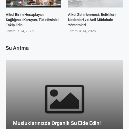
Alkol Birim Hesaplayıcı:
Alkol Zehirlenmesi: Belirtileri,
Sağlığınızı Koruyun, Tüketiminizi
Nedenleri ve Acil Müdahale
Takip Edin
Yöntemleri
Temmuz 14, 2025
Temmuz 14, 2025
Su Arıtma
Musluklarınızda Organik Su Elde Edin!