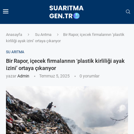
Anasayfa
Su Arıtma
Bir Rapor, içecek firmalarının ‘plastik
kirliliği ayak izini’ ortaya çıkarıyor
SU ARITMA
Bir Rapor, içecek firmalarının ‘plastik kirliliği ayak
izini’ ortaya çıkarıyor
yazar
Admin
Temmuz 5, 2025
0 yorumlar