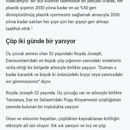
odaklanıyor. Bir dizi küresel taahhüdün bir parçası olarak, her
plastik şişenin 2030 yılına kadar en az %50 geri
dönüştürülmüş plastik içermesini sağlamak amacıyla 2030
yılına kadar satılan her şişe için her şişeyi geri almayı
taahhüt ettik.”
Çöp iki günde bir yanıyor
Üç çocuk annesi olan 32 yaşındaki Royda Joseph,
Darüsselam’daki en büyük çöp yığınının yanındaki sineklerin
istila ettiği bir bölgede ailesiyle birlikte yaşıyor. “Duman o
kadar karanlık ve büyük ki önünüzdeki kişiyi veya yanınızdaki
evi göremezsiniz” diyor.
Royda Joseph 32 yaşında. Üç çocuğu var ve ailesiyle birlikte
Tanzanya, Dar es Salaam’daki Pugu Kinyamwezi çöplüğünün
yanında bulunan bir toplulukta yaşıyor.
Onun ve ailesinin hayatları, çöplükten kaynaklanan kirliliğin
etkisiyle alt üst oluyor. Sık sık yanıyor ve toz ve çöp